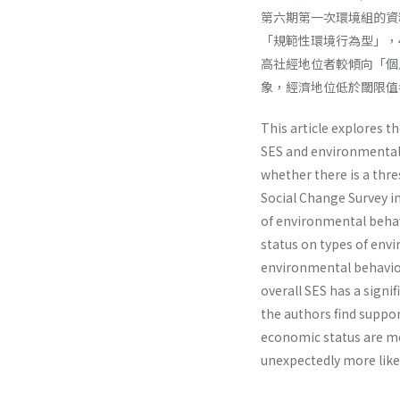
第六期第一次環境組的資
「規範性環境行為型」，
高社經地位者較傾向「個
象，經濟地位低於閾限值
This article explores t
SES and environmental b
whether there is a thr
Social Change Survey in
of environmental behav
status on types of envi
environmental behavior
overall SES has a signi
the authors find suppor
economic status are mo
unexpectedly more like