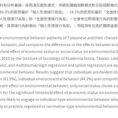
料為分析基礎，採用潛在類別模式、多類別邏輯迴歸模式和分段迴歸模式進
44.3％的民眾屬於「個人性環境行為型」，14.3％的民眾則屬於「全
人性環境行為型」和「全面性環境行為型」。社會地位對環境行為的影響
者，其環境行為較偏向「個人性環境行為型」，而經濟地位高於閾限值者
he environmental behavior patterns of Taiwanese and their characte
ehavior, and compares the differences in the effects between econom
eshold effect of economic status or social status on environmental
 2010 by the Institute of Sociology of Academia Sinica, Taiwan. Laten
ior, and multinomial logit regression and spline regression are ap
ronmental behavior. Results suggest that individuals are divided in
 (41.5%), individual environmental behavior (44.3%) and compreh
ficant effect on environmental behavior, only social status shows a s
t for the significant threshold effect of economic status on envir
re likely to engage in individual-type environmental behavior wh
ly to practice regulated or normative-type environmental behavior