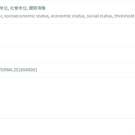
地位
,
社會地位
,
閾限現象
r
,
socioeconomic status
,
economic status
,
social status
,
threshold 
14/SRMA.2016040001