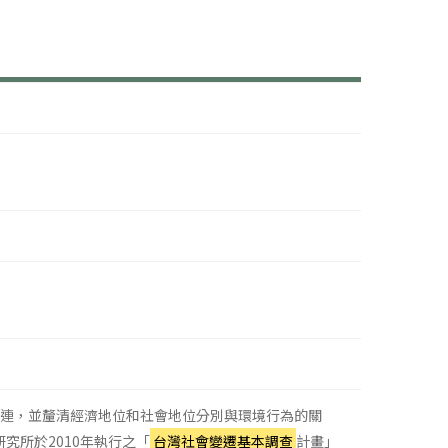
關連，並釐清經濟地位和社會地位分別與環境行為的關
究所於2010年執行之「
台灣社會變遷基本調查
計畫」