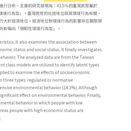
行分析。主要的研究發現為：41.5％的臺灣民眾屬於
面性環境行為型」。臺灣民眾的社經地位與其環境行為有關，
力大於經濟地位。經濟地位對環境行為的影響存在閾限現
則較偏向「規範性環境行為型」。
ristics. It also examines the association between
ic status and social status. It finally investigates
 behavior. The analyzed data are from the Taiwan
t class models are utilized to identify latent types
plied to examine the effects of socioeconomic
to three types: regulated or normative
ensive environmental behavior (14.3%). Although
ignificant effect on environmental behavior. Finally,
onmental behavior in which people with low
ereas people with high economic status are
.