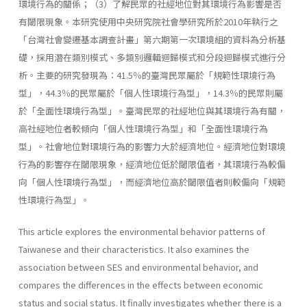
環境行為的關係；（3）了解民眾的社經地位對其環境行為影響是否
有閾限現象。本研究使用中央研究院社會學研究所於2010年執行之
「台灣社會變遷基本調查計畫」第六期第一次環境組的資料為分析基
礎，採用潛在類別模式、多類別邏輯迴歸模式和分段迴歸模式進行分
析。主要的研究發現為：41.5％的臺灣民眾屬於「規範性環境行為
型」，44.3％的民眾屬於「個人性環境行為型」，14.3％的民眾則屬
於「全面性環境行為型」。臺灣民眾的社經地位與其環境行為有關，
高社經地位者較傾向「個人性環境行為型」和「全面性環境行為
型」。社會地位對環境行為的影響力大於經濟地位。經濟地位對環境
行為的影響存在閾限現象，經濟地位低於閾限值者，其環境行為較偏
向「個人性環境行為型」，而經濟地位高於閾限值者則較偏向「規範
性環境行為型」。
This article explores the environmental behavior patterns of
Taiwanese and their characteristics. It also examines the
association between SES and environmental behavior, and
compares the differences in the effects between economic
status and social status. It finally investigates whether there is a