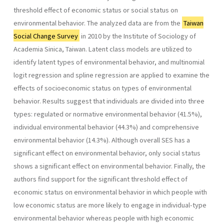
threshold effect of economic status or social status on
environmental behavior. The analyzed data are from the
Taiwan
Social Change Survey
in 2010 by the Institute of Sociology of
Academia Sinica, Taiwan. Latent class models are utilized to
identify latent types of environmental behavior, and multinomial
logit regression and spline regression are applied to examine the
effects of socioeconomic status on types of environmental
behavior. Results suggest that individuals are divided into three
types: regulated or normative environmental behavior (41.5%),
individual environmental behavior (44.3%) and comprehensive
environmental behavior (14.3%). Although overall SES has a
significant effect on environmental behavior, only social status
shows a significant effect on environmental behavior. Finally, the
authors find support for the significant threshold effect of
economic status on environmental behavior in which people with
low economic status are more likely to engage in individual-type
environmental behavior whereas people with high economic