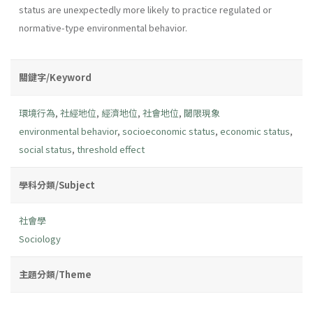
status are unexpectedly more likely to practice regulated or
normative-type environmental behavior.
關鍵字/Keyword
環境行為
,
社經地位
,
經濟地位
,
社會地位
,
閾限現象
environmental behavior
,
socioeconomic status
,
economic status
,
social status
,
threshold effect
學科分類/Subject
社會學
Sociology
主題分類/Theme