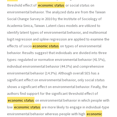
threshold effect of
economic status
or social status on
environmental behavior. The analyzed data are from the Taiwan
Social Change Survey in 2010 by the Institute of Sociology of
Academia Sinica, Taiwan. Latent class models are utilized to
identify latent types of environmental behavior, and multinomial
logit regression and spline regression are applied to examine the
effects of socio
economic status
on types of environmental
behavior. Results suggest that individuals are divided into three
types: regulated or normative environmental behavior (41.5%),
individual environmental behavior (44.3%) and comprehensive
environmental behavior (14.3%). Although overall SES has a
significant effect on environmental behavior, only social status
shows a significant effect on environmental behavior. Finally, the
authors find support for the significant threshold effect of
economic status
on environmental behavior in which people with
low
economic status
are more likely to engage in individual-type
environmental behavior whereas people with high
economic