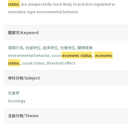
status
are unexpectedly more likely to practice regulated or
normative-type environmental behavior.
關鍵字/Keyword
環境行為
,
社經地位
,
經濟地位
,
社會地位
,
閾限現象
environmental behavior
,
socio
economic status
,
economic
status
,
social status
,
threshold effect
學科分類/Subject
社會學
Sociology
主題分類/Theme