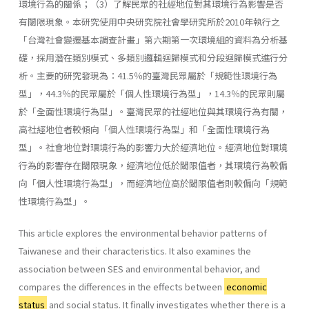
環境行為的關係；（3）了解民眾的社經地位對其環境行為影響是否
有閾限現象。本研究使用中央研究院社會學研究所於2010年執行之
「台灣社會變遷基本調查計畫」第六期第一次環境組的資料為分析基
礎，採用潛在類別模式、多類別邏輯迴歸模式和分段迴歸模式進行分
析。主要的研究發現為：41.5％的臺灣民眾屬於「規範性環境行為
型」，44.3％的民眾屬於「個人性環境行為型」，14.3％的民眾則屬
於「全面性環境行為型」。臺灣民眾的社經地位與其環境行為有關，
高社經地位者較傾向「個人性環境行為型」和「全面性環境行為
型」。社會地位對環境行為的影響力大於經濟地位。經濟地位對環境
行為的影響存在閾限現象，經濟地位低於閾限值者，其環境行為較偏
向「個人性環境行為型」，而經濟地位高於閾限值者則較偏向「規範
性環境行為型」。
This article explores the environmental behavior patterns of
Taiwanese and their characteristics. It also examines the
association between SES and environmental behavior, and
compares the differences in the effects between
economic
status
and social status. It finally investigates whether there is a