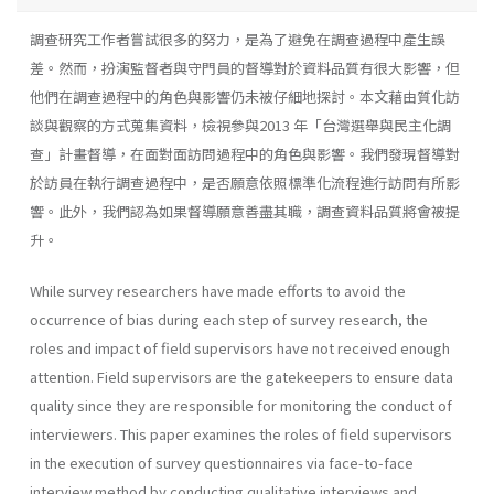
調查研究工作者嘗試很多的努力，是為了避免在調查過程中產生誤
差。然而，扮演監督者與守門員的督導對於資料品質有很大影響，但
他們在調查過程中的角色與影響仍未被仔細地探討。本文藉由質化訪
談與觀察的方式蒐集資料，檢視參與2013 年「台灣選舉與民主化調
查」計畫督導，在面對面訪問過程中的角色與影響。我們發現督導對
於訪員在執行調查過程中，是否願意依照標準化流程進行訪問有所影
響。此外，我們認為如果督導願意善盡其職，調查資料品質將會被提
升。
While survey researchers have made efforts to avoid the
occurrence of bias during each step of survey research, the
roles and impact of field supervisors have not received enough
attention. Field supervisors are the gatekeepers to ensure data
quality since they are responsible for monitoring the conduct of
interviewers. This paper examines the roles of field supervisors
in the execution of survey questionnaires via face-to-face
interview method by conducting qualitative interviews and