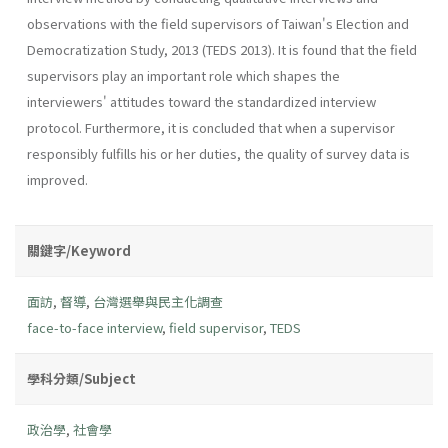
observations with the field supervisors of Taiwan's Election and
Democratization Study, 2013 (TEDS 2013). It is found that the field
supervisors play an important role which shapes the
interviewers' attitudes toward the standardized interview
protocol. Furthermore, it is concluded that when a supervisor
responsibly fulfills his or her duties, the quality of survey data is
improved.
關鍵字/Keyword
面訪
,
督導
,
台灣選舉與民主化調查
face-to-face interview
,
field supervisor
,
TEDS
學科分類/Subject
政治學
,
社會學