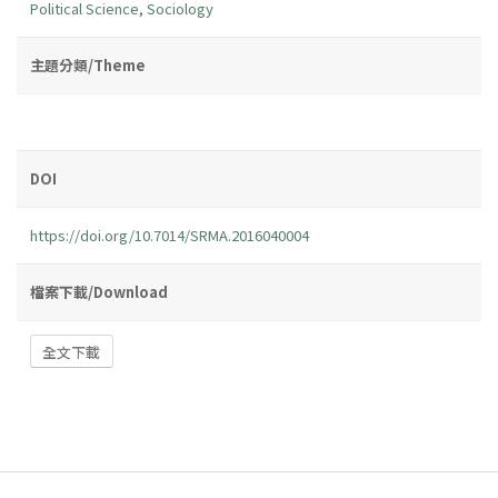
Political Science
,
Sociology
主題分類/Theme
DOI
https://doi.org/10.7014/SRMA.2016040004
檔案下載/Download
全文下載