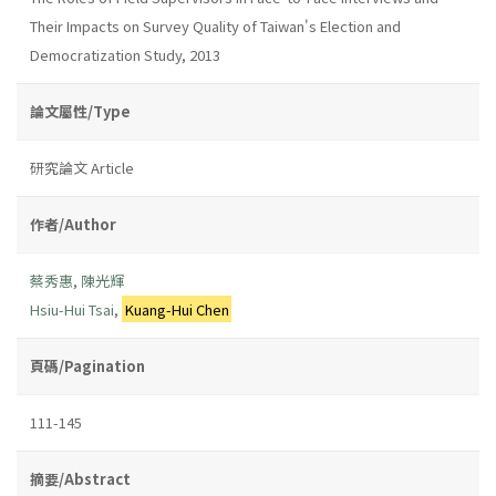
Their Impacts on Survey Quality of Taiwan's Election and
Democratization Study, 2013
論文屬性/Type
研究論文 Article
作者/Author
蔡秀惠
,
陳光輝
Hsiu-Hui Tsai
,
Kuang-Hui Chen
頁碼/Pagination
111-145
摘要/Abstract