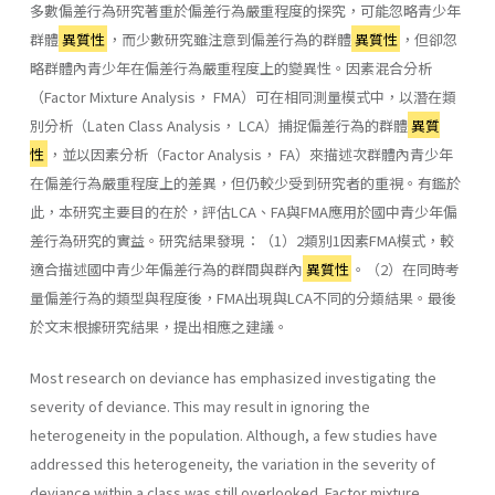
多數偏差行為研究著重於偏差行為嚴重程度的探究，可能忽略青少年
群體
異質性
，而少數研究雖注意到偏差行為的群體
異質性
，但卻忽
略群體內青少年在偏差行為嚴重程度上的變異性。因素混合分析
（Factor Mixture Analysis， FMA）可在相同測量模式中，以潛在類
別分析（Laten Class Analysis， LCA）捕捉偏差行為的群體
異質
性
，並以因素分析（Factor Analysis， FA）來描述次群體內青少年
在偏差行為嚴重程度上的差異，但仍較少受到研究者的重視。有鑑於
此，本研究主要目的在於，評估LCA、FA與FMA應用於國中青少年偏
差行為研究的實益。研究結果發現：（1）2類別1因素FMA模式，較
適合描述國中青少年偏差行為的群間與群內
異質性
。（2）在同時考
量偏差行為的類型與程度後，FMA出現與LCA不同的分類結果。最後
於文末根據研究結果，提出相應之建議。
Most research on deviance has emphasized investigating the
severity of deviance. This may result in ignoring the
heterogeneity in the population. Although, a few studies have
addressed this heterogeneity, the variation in the severity of
deviance within a class was still overlooked. Factor mixture