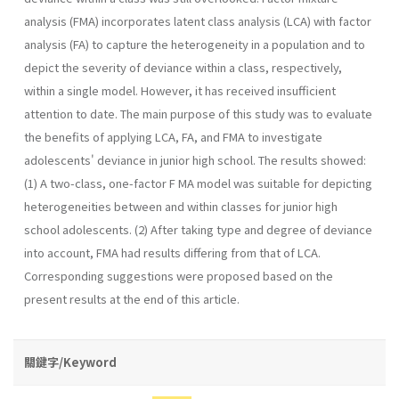
analysis (FMA) incorporates latent class analysis (LCA) with factor
analysis (FA) to capture the heterogeneity in a population and to
depict the severity of deviance within a class, respectively,
within a single model. However, it has received insufficient
attention to date. The main purpose of this study was to evaluate
the benefits of applying LCA, FA, and FMA to investigate
adolescents' deviance in junior high school. The results showed:
(1) A two-class, one-factor F MA model was suitable for depicting
heterogeneities between and within classes for junior high
school adolescents. (2) After taking type and degree of deviance
into account, FMA had results differing from that of LCA.
Corresponding suggestions were proposed based on the
present results at the end of this article.
關鍵字/Keyword