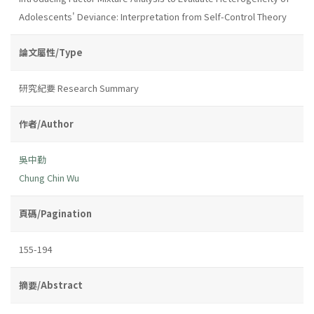
Adolescents' Deviance: Interpretation from Self-Control Theory
論文屬性/Type
研究紀要 Research Summary
作者/Author
吳中勤
Chung Chin Wu
頁碼/Pagination
155-194
摘要/Abstract