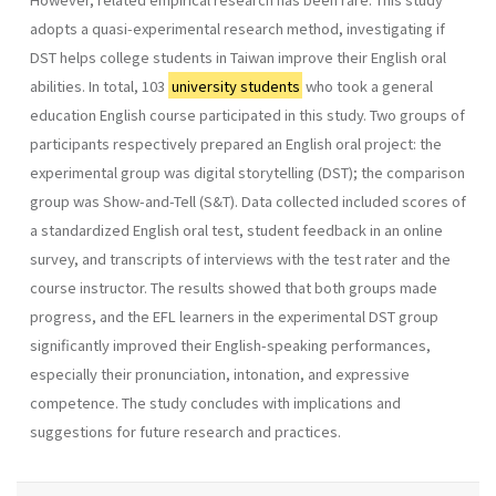
adopts a quasi-experimental research method, investigating if
DST helps college students in Taiwan improve their English oral
abilities. In total, 103
university students
who took a general
education English course participated in this study. Two groups of
participants respectively prepared an English oral project: the
experimental group was digital storytelling (DST); the comparison
group was Show-and-Tell (S&T). Data collected included scores of
a standardized English oral test, student feedback in an online
survey, and transcripts of interviews with the test rater and the
course instructor. The results showed that both groups made
progress, and the EFL learners in the experimental DST group
significantly improved their English-speaking performances,
especially their pronunciation, intonation, and expressive
competence. The study concludes with implications and
suggestions for future research and practices.