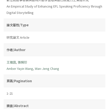
An Empirical Study of Enhancing EFL Speaking Proficiency through
Digital Storytelling
論文屬性/Type
研究論文 Article
作者/Author
王雅茵
,
張婉珍
Amber Yayin Wang
,
Wan-Jeng Chang
頁碼/Pagination
1-21
摘要/Abstract