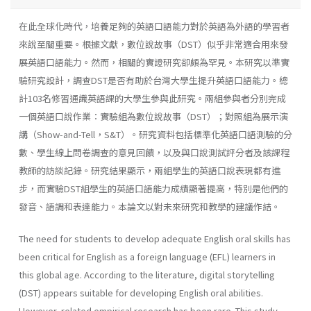
在此全球化時代，培養足夠的英語口語能力對於英語為外語的學習者
來說至關重要。根據文獻，數位說故事（DST）似乎非常適合用來發
展英語口語能力。然而，相關的實證研究卻頗為罕見。本研究以準實
驗研究設計，調查DST是否有助於台灣大學生提升英語口語能力。總
計103名修習通識英語課的大學生參與此研究。兩組參與者分別完成
一個英語口說作業：實驗組為數位說故事（DST）；對照組為展示演
講（Show-and-Tell，S&T）。研究資料包括標準化英語口語測驗的分
數、學生線上問卷調查的意見回饋，以及與口說測試評分者及該課程
教師的訪談記錄。研究結果顯示，兩組學生的英語口說表現都有進
步，而實驗DST組學生的英語口語能力成績顯著提高，特別是他們的
發音、語調和表達能力。本論文以對未來研究和教學的建議作結。
The need for students to develop adequate English oral skills has
been critical for English as a foreign language (EFL) learners in
this global age. According to the literature, digital storytelling
(DST) appears suitable for developing English oral abilities.
However, related empirical research has been rare. This study