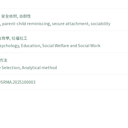
,
安全依附
,
合群性
,
parent-child reminiscing
,
secure attachment
,
sociability
教育學
,
社福社工
sychology
,
Education
,
Social Welfare and Social Work
方法
 Selection
,
Analytical method
14/SRMA.2025100003