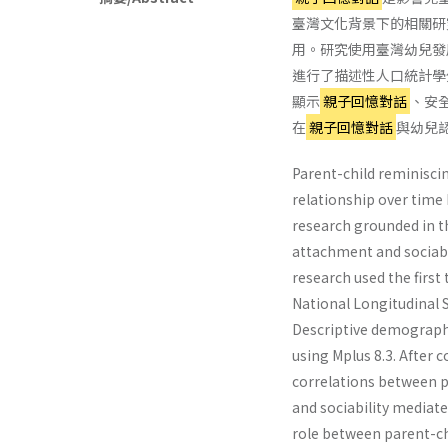
臺灣文化背景下的相關研
用。研究使用臺灣幼兒發展調
進行了描述性人口統計學
顯示
親子回憶對話
、安
在
親子回憶對話
與幼兒
Parent-child reminisci
relationship over time 
research grounded in t
attachment and sociabi
research used the first
National Longitudinal 
Descriptive demograph
using Mplus 8.3. After 
correlations between p
and sociability mediat
role between parent-ch