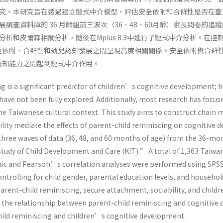
究。本研究旨在透過建立鏈式中介模型，評估安全依附和合群性是否在臺
查資料庫的 36 月齡組前三波次（36、48、60月齡）家長問卷的追蹤調查
分析和皮爾森相關分析，隨後在Mplus 8.3中進行了鏈式中介分析。在
全依附、合群性和幼兒認知發展之間呈現高度相關關係。安全依附與合群
認知能力之間起到鏈式中介作用。
ng is a significant predictor of children’s cognitive development;
have not been fully explored. Additionally, most research has focus
he Taiwanese cultural context. This study aims to construct chain
lity mediate the effects of parent-child reminiscing on cognitiv
 three waves of data (36, 48, and 60 months of age) from the 36-mo
Study of Child Development and Care (KIT).” A total of 1,363 Taiwa
ic and Pearson’s correlation analyses were performed using SPSS 
controlling for child gender, parental education levels, and househo
arent-child reminiscing, secure attachment, sociability, and chi
e the relationship between parent-child reminiscing and cognitive 
ild reminiscing and children’s cognitive development.