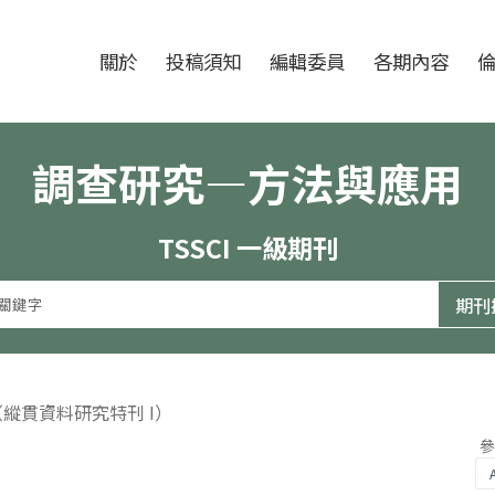
跳至中央區塊/Main Content
:::
期刊
關於
投稿須知
編輯委員
各期內容
調查研究—方法與應用
TSSCI 一級期刊
（縱貫資料研究特刊 I）