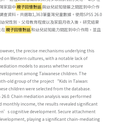
灣家庭中
親子回憶對話
與幼兒認知發展之間起到中介作
資料，共選取1,363筆臺灣兒童數據。使用SPSS 26.0
控制幼兒性別、父母教育程度以及家庭月收入後，研究結果
性在
親子回憶對話
和幼兒認知能力間起到中介作用，並且
 however, the precise mechanisms underlying this
ed on Western cultures, with a notable lack of
 mediation models to assess whether secure
e development among Taiwanese children. The
nth-old group of the project “Kids in Taiwan:
nese children were selected from the database.
26.0. Chain mediation analysis was performed
ld monthly income, the results revealed significant
ldren’s cognitive development. Secure attachment
development, playing a significant chain-mediating