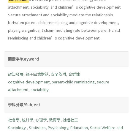
attachment, sociability, and children’s cognitive development.
Secure attachment and sociability mediate the relationship
between parent-child reminiscing and cognitive development,
playing a significant chain-mediating role between parent-child
reminiscing and children’s cognitive development.
關鍵字/Keyword
認知發展
,
親子回憶對話
,
安全依附
,
合群性
cognitive development
,
parent-child reminiscing
,
secure
attachment
,
sociability
學科分類/Subject
社會學
,
統計學
,
心理學
,
教育學
,
社福社工
Sociology
,
Statistics
,
Psychology
,
Education
,
Social Welfare and