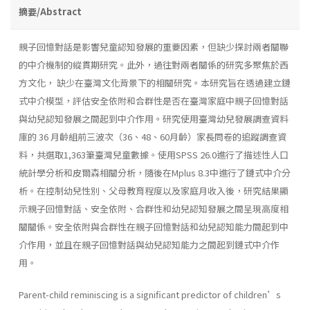
摘要/Abstract
親子回憶對話是影響兒童認知發展的重要因素，但缺少探討兩者關聯
的中介機制的縱貫期研究。此外，過往對兩者關係的研究多聚焦於西
方文化， 缺少在臺灣文化背景下的相關研究。本研究旨在透過建立鏈
式中介模型，評估安全依附和合群性是否在臺灣家庭中親子回憶對話
與幼兒認知發展之間起到中介作用。研究使用臺灣幼兒發展調查資料
庫的 36 月齡組前三波次（36、48、60月齡）家長問卷的追蹤調查資
料，共選取1,363筆臺灣兒童數據。使用SPSS 26.0進行了描述性人口
統計學分析和皮爾森相關分析，隨後在Mplus 8.3中進行了鏈式中介分
析。在控制幼兒性別、父母教育程度以及家庭月收入後，研究結果顯
示親子回憶對話、安全依附、合群性和幼兒認知發展之間呈現高度相
關關係。安全依附與合群性在親子回憶對話和幼兒認知能力間起到中
介作用，並且在親子回憶對話與幼兒認知能力之間起到鏈式中介作
用。
Parent-child reminiscing is a significant predictor of children’s