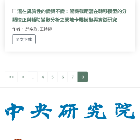
潛在異質性的變與不變：隨機截距潛在轉移模型的分
類校正與輔助變數分析之蒙地卡羅模擬與實徵研究
作者： 邱皓政, 王詩婷
全文下載
<<
<
..
4
5
6
7
8