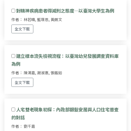
對精神疾病患者得減刑之態度—以臺灣大學生為例
作者： 林若晴, 藍璟恩, 黃朗文
全文下載
建立樣本流失檢視流程：以臺灣幼兒發展調查資料庫
為例
作者： 陳鴻嘉, 謝淑惠, 張鑑如
全文下載
人宅雙老現象初探：內政部銀髮安居與人口住宅普查
的對話
作者： 劉千嘉