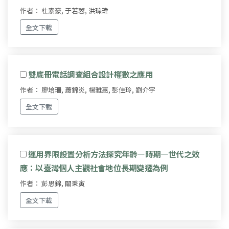
作者： 杜素豪, 于若蓉, 洪琮瑋
全文下載
雙底冊電話調查組合設計權數之應用
作者： 廖培珊, 蕭錦炎, 楊雅惠, 彭佳玲, 劉介宇
全文下載
運用界限設置分析方法探究年齡—時期—世代之效
應：以臺灣個人主觀社會地位長期變遷為例
作者： 彭思錦, 關秉寅
全文下載