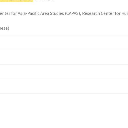
enter for Asia-Pacific Area Studies (CAPAS), Research Center for H
nese)