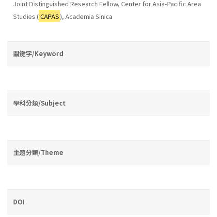
Joint Distinguished Research Fellow, Center for Asia-Pacific Area
Studies (
CAPAS
), Academia Sinica
關鍵字/Keyword
學科分類/Subject
主題分類/Theme
DOI