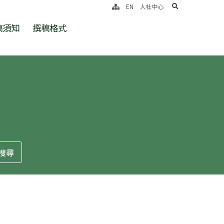
search
EN
人社中心
稿須知
撰稿格式