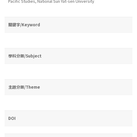
Pacific Studies, National Sun Yat-sen University
關鍵字/Keyword
學科分類/Subject
主題分類/Theme
DOI