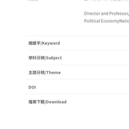
Director and Professor
Political EconomyNati
關鍵字/Keyword
學科分類/Subject
主題分類/Theme
DOI
檔案下載/Download