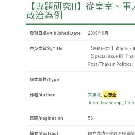
【專題研究II】從皇室、
政治為例
發刊日期/Published Date
2009年9月
中英文篇名/Title
【專題研究II】從皇室
【Special Issue II】Thail
Post-Thaksin Politics
論文屬性/Type
作者/Author
宋鎮照
,
古志全
Jenn-Jaw Soong
,
Chih
頁碼/Pagination
55-
摘要/Abstract
國立成功大學政治經濟所