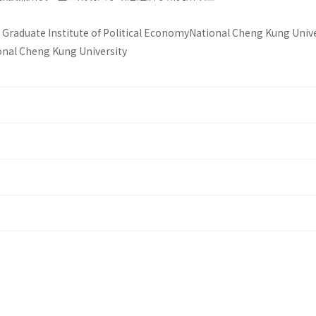
, Graduate Institute of Political EconomyNational Cheng Kung Univer
onal Cheng Kung University