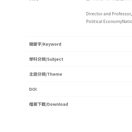
Director and Professor
Political EconomyNati
關鍵字/Keyword
學科分類/Subject
主題分類/Theme
DOI
檔案下載/Download