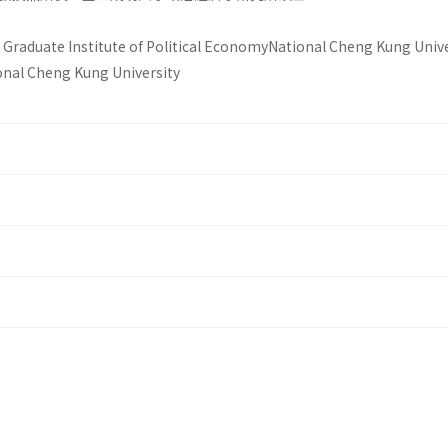
, Graduate Institute of Political EconomyNational Cheng Kung Univer
onal Cheng Kung University