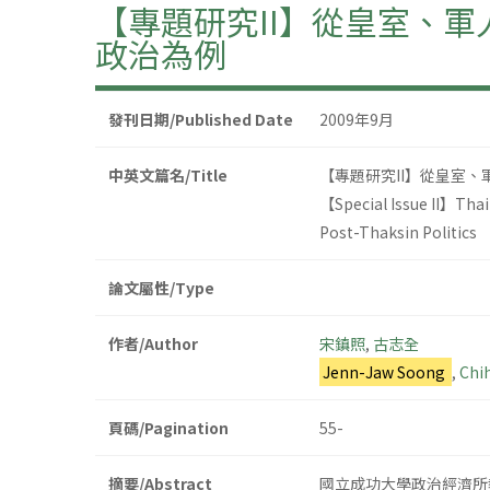
【專題研究II】從皇室、
政治為例
發刊日期/Published Date
2009年9月
中英文篇名/Title
【專題研究II】從皇室
【Special Issue II】Thail
Post-Thaksin Politics
論文屬性/Type
作者/Author
宋鎮照
,
古志全
Jenn-Jaw Soong
,
Chi
頁碼/Pagination
55-
摘要/Abstract
國立成功大學政治經濟所