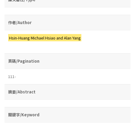
作者/Author
Hsin-Huang Michael Hsiao and Alan Yang
頁碼/Pagination
111-
摘要/Abstract
關鍵字/Keyword