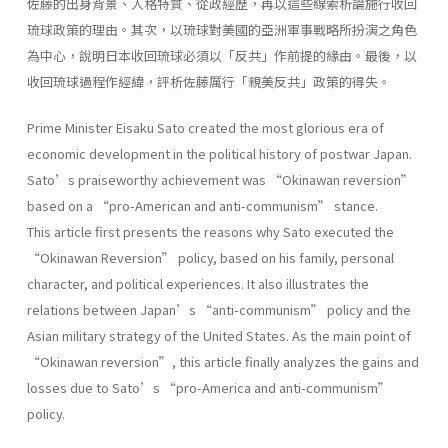
佐藤的出身背景、人格特質、從政經歷，再以這些線索析論施行收回
琉球政策的理由。其次，以琉球對美國的亞洲軍事戰略所扮演之角色
為中心，說明日本收回琉球必須以「反共」作前提的緣由。最後，以
收回琉球過程作經緯，評析佐藤厲行「親美反共」政策的得失。
Prime Minister Eisaku Sato created the most glorious era of
economic development in the political history of postwar Japan.
Sato’s praiseworthy achievement was “Okinawan reversion”
based on a “pro-American and anti-communism” stance.
This article first presents the reasons why Sato executed the
“Okinawan Reversion” policy, based on his family, personal
character, and political experiences. It also illustrates the
relations between Japan’s “anti-communism” policy and the
Asian military strategy of the United States. As the main point of
“Okinawan reversion”, this article finally analyzes the gains and
losses due to Sato’s “pro-America and anti-communism”
policy.