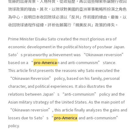
佐藤的出身背景、人格特質、從政經歷，再以這些線索析論施行收回
琉球政策的理由。其次，以琉球對美國的亞洲軍事戰略所扮演之角色
為中心，說明日本收回琉球必須以「反共」作前提的緣由。最後，以
收回琉球過程作經緯，評析佐藤厲行「親美反共」政策的得失。
Prime Minister Eisaku Sato created the most glorious era of
economic development in the political history of postwar Japan.
Sato’s praiseworthy achievement was “Okinawan reversion”
based on a “
pro-America
n and anti-communism” stance.
This article first presents the reasons why Sato executed the
“Okinawan Reversion” policy, based on his family, personal
character, and political experiences. It also illustrates the
relations between Japan’s “anti-communism” policy and the
Asian military strategy of the United States. As the main point of
“Okinawan reversion”, this article finally analyzes the gains and
losses due to Sato’s “
pro-America
and anti-communism”
policy.