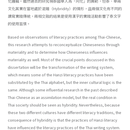
化邏輯。雖然過去的研究視泰國華人為「同化」的典範，但泰、華兩
文化其實在當地處於混雜（Hybridity）的情形，且兩個文化有不同的
讀寫實踐傳統，兩相交融的結果是使用漢字的實踐活動影響了泰文字
的使用習慣。
Based on observations of literacy practices among Thai-Chinese,
this research attempts to reconceptualize Chineseness through
materiality and to determine how Chineseness influences
materiality as well. Most of the crucial points discussed in this
dissertation will be the transformation of the writing system,
which means some of the Hanzi literacy practices have been
substituted by the Thai alphabet, but the inner cultural logic is the
same. Although some influential research in the past described
Thai-Chinese as an assimilation model, but the real condition in
Thai society should be seen as hybridity. Nevertheless, because
these two different cultures have different literacy traditions, the
consequence of hybridity is that the practices of Hanzi literacy
have influenced the literacy practices of the Thai writing system.