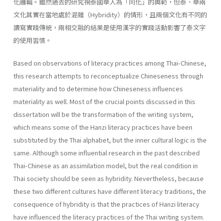
化邏輯。雖然過去的研究視泰國華人為「同化」的典範，但泰、華兩
文化其實在當地處於混雜（Hybridity）的情形，且兩個文化有不同的
讀寫實踐傳統，兩相交融的結果是使用漢字的實踐活動影響了泰文字
的使用習慣。
Based on observations of literacy practices among Thai-Chinese,
this research attempts to reconceptualize Chineseness through
materiality and to determine how Chineseness influences
materiality as well. Most of the crucial points discussed in this
dissertation will be the transformation of the writing system,
which means some of the Hanzi literacy practices have been
substituted by the Thai alphabet, but the inner cultural logic is the
same. Although some influential research in the past described
Thai-Chinese as an assimilation model, but the real condition in
Thai society should be seen as hybridity. Nevertheless, because
these two different cultures have different literacy traditions, the
consequence of hybridity is that the practices of Hanzi literacy
have influenced the literacy practices of the Thai writing system.