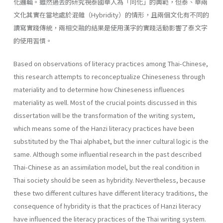
化邏輯。雖然過去的研究視泰國華人為「同化」的典範，但泰、華兩
文化其實在當地處於混雜（Hybridity）的情形，且兩個文化有不同的
讀寫實踐傳統，兩相交融的結果是使用漢字的實踐活動影響了泰文字
的使用習慣。
Based on observations of literacy practices among Thai-Chinese,
this research attempts to reconceptualize Chineseness through
materiality and to determine how Chineseness influences
materiality as well. Most of the crucial points discussed in this
dissertation will be the transformation of the writing system,
which means some of the Hanzi literacy practices have been
substituted by the Thai alphabet, but the inner cultural logic is the
same. Although some influential research in the past described
Thai-Chinese as an assimilation model, but the real condition in
Thai society should be seen as hybridity. Nevertheless, because
these two different cultures have different literacy traditions, the
consequence of hybridity is that the practices of Hanzi literacy
have influenced the literacy practices of the Thai writing system.