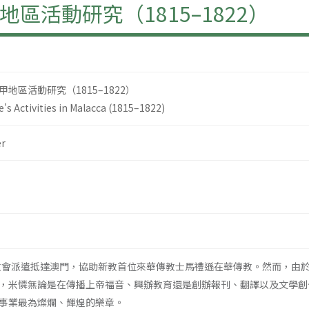
區活動研究（1815–1822）
地區活動研究（1815–1822）
e's Activities in Malacca (1815–1822)
r
傳教會派遣抵達澳門，協助新教首位來華傳教士馬禮遜在華傳教。然而，由
，米憐無論是在傳播上帝福音、興辦教育還是創辦報刊、翻譯以及文學創
事業最為燦爛、輝煌的樂章。