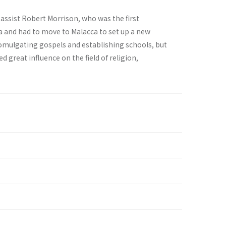
 assist Robert Morrison, who was the first
a and had to move to Malacca to set up a new
romulgating gospels and establishing schools, but
d great influence on the field of religion,