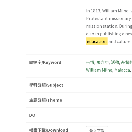
In 1813, William Milne,
Protestant missionary i
mission station. Durin
also in publishing a new
education
and culture 
關鍵字/Keyword
米憐
,
馬六甲
,
活動
,
基督
William Milne
,
Malacca
,
學科分類/Subject
主題分類/Theme
DOI
檔案下載/Download
全文下載