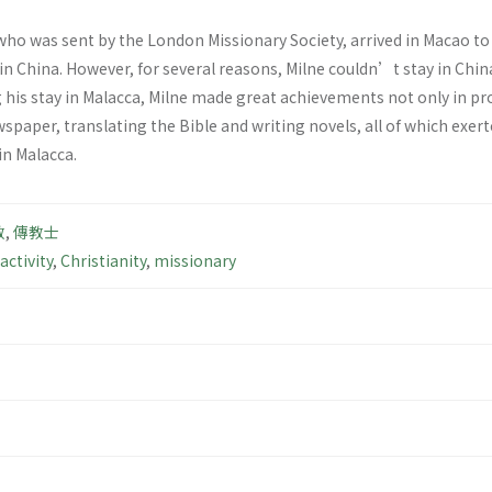
 who was sent by the London Missionary Society, arrived in Macao to
n China. However, for several reasons, Milne couldn’t stay in Chin
g his stay in Malacca, Milne made great achievements not only in p
spaper, translating the Bible and writing novels, all of which exerte
in Malacca.
教
,
傳教士
activity
,
Christianity
,
missionary