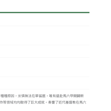
於種種原因，米憐無法在華留居，唯有遠赴馬六甲開闢新
作等領域均均取得了巨大成就，奏響了近代基督教在馬六