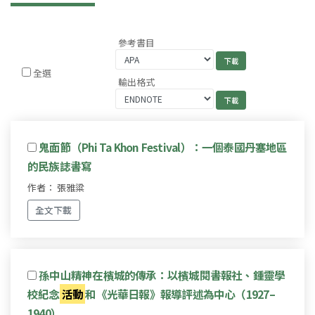
參考書目
全選
輸出格式
鬼面節（Phi Ta Khon Festival）：一個泰國丹塞地區
的民族誌書寫
作者： 張雅粱
全文下載
孫中山精神在檳城的傳承：以檳城閱書報社、鍾靈學
校紀念
活動
和《光華日報》報導評述為中心（1927–
1940）