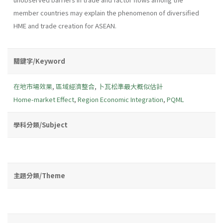
member countries may explain the phenomenon of diversified
HME and trade creation for ASEAN.
關鍵字/Keyword
在地市場效果
,
區域經濟整合
,
卜瓦松準最大概似估計
Home-market Effect
,
Region Economic Integration
,
PQML
學科分類/Subject
主題分類/Theme