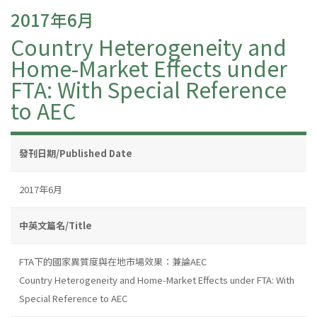
2017年6月
Country Heterogeneity and
Home-Market Effects under
FTA: With Special Reference
to AEC
發刊日期/Published Date
2017年6月
中英文篇名/Title
FTA下的國家異質度與在地市場效果：兼論AEC
Country Heterogeneity and Home-Market Effects under FTA: With
Special Reference to AEC