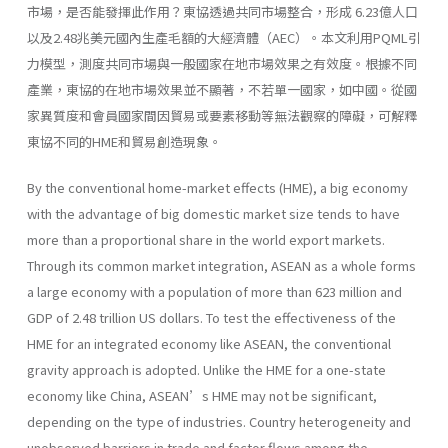
市場，是否能發揮此作用？東協透過共同市場整合，形成 6.23億人口
以及2.48兆美元國內生產毛額的大經濟體（AEC）。本文利用PQML引
力模型，測度共同市場與一般國家在地市場效果之有效度。根據不同
產業，東協的在地市場效果並不顯著，不若單一國家，如中國。從國
家異質度和會員國家間因貿易或要素移動等無法觀察的障礙，可解釋
東協不同的HME和貿易創造現象。
By the conventional home-market effects (HME), a big economy
with the advantage of big domestic market size tends to have
more than a proportional share in the world export markets.
Through its common market integration, ASEAN as a whole forms
a large economy with a population of more than 623 million and
GDP of 2.48 trillion US dollars. To test the effectiveness of the
HME for an integrated economy like ASEAN, the conventional
gravity approach is adopted. Unlike the HME for a one-state
economy like China, ASEAN’s HME may not be significant,
depending on the type of industries. Country heterogeneity and
unobserved barriers in trade and factor flows among the