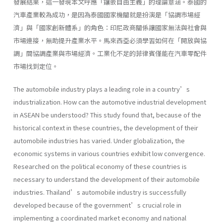
發展結果，這一發現本文呼應「鑲嵌自由主義」的理論意涵。泰國的
汽車產業較為成功，是因為泰國國家機關就是扮演是「協調市場經
濟」與「國家創新體系」的角色：印尼政商關係讓國家無法與社會與
市場連接，無助提升產業水平。馬來西亞必須學習如何在「開放與協
調」間協調產業與市場經濟。工業化不足的菲律賓僅能在汽車零配件
市場找到定位。
The automobile industry plays a leading role in a country’s
industrialization. How can the automotive industrial development
in ASEAN be understood? This study found that, because of the
historical context in these countries, the development of their
automobile industries has varied. Under globalization, the
economic systems in various countries exhibit low convergence.
Researched on the political economy of these countries is
necessary to understand the development of their automobile
industries. Thailand’s automobile industry is successfully
developed because of the government’s crucial role in
implementing a coordinated market economy and national