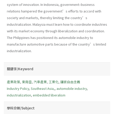
system of innovation. In Indonesia, government–business
relations hampered the government’s efforts to accord with
society and markets, thereby limiting the country’s
industrialization. Malaysia must learn how to coordinate industries
with its market economy through liberalization and coordination.
The Philippines has positioned its automobile industry to
manufacture automotive parts because of the country’s limited
industrialization.
關鍵字/Keyword
產業政策
,
東南亞
,
汽車產業
,
工業化
,
鑲嵌自由主義
Industry Policy
,
Southeast Asia,
,
automobile industry
,
industrialization
,
embedded liberalism
學科分類/Subject