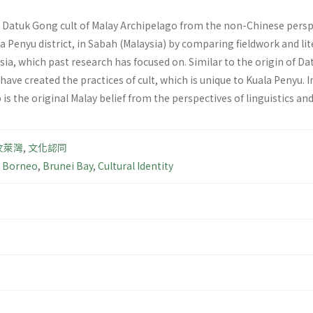
 Datuk Gong cult of Malay Archipelago from the non-Chinese perspect
a Penyu district, in Sabah (Malaysia) by comparing fieldwork and lite
sia, which past research has focused on. Similar to the origin of D
ave created the practices of cult, which is unique to Kuala Penyu. In
 the original Malay belief from the perspectives of linguistics and
汶萊灣
,
文化認同
 Borneo
,
Brunei Bay
,
Cultural Identity