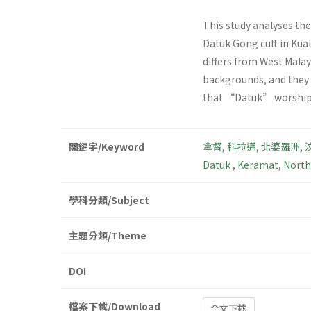
This study analyses the
Datuk Gong cult in Kual
differs from West Malay
backgrounds, and they h
that “Datuk” worship is
關鍵字/Keyword
拿督
,
科拉邁
,
北婆羅洲
,
Datuk
,
Keramat
,
North
學科分類/Subject
主題分類/Theme
DOI
檔案下載/Download
全文下載