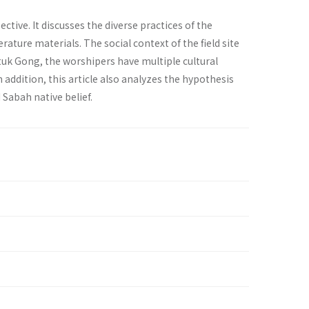
ive. It discusses the diverse practices of the
rature materials. The social context of the field site
atuk Gong, the worshipers have multiple cultural
 addition, this article also analyzes the hypothesis
 Sabah native belief.