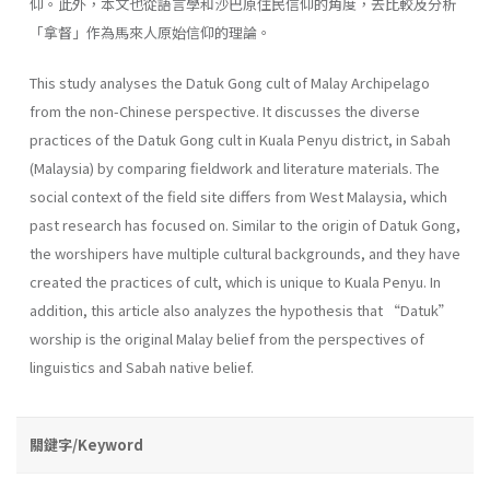
仰。此外，本文也從語言學和沙巴原住民信仰的角度，去比較及分析
「拿督」作為馬來人原始信仰的理論。
This study analyses the Datuk Gong cult of Malay Archipelago
from the non-Chinese perspective. It discusses the diverse
practices of the Datuk Gong cult in Kuala Penyu district, in Sabah
(Malaysia) by comparing fieldwork and literature materials. The
social context of the field site differs from West Malaysia, which
past research has focused on. Similar to the origin of Datuk Gong,
the worshipers have multiple cultural backgrounds, and they have
created the practices of cult, which is unique to Kuala Penyu. In
addition, this article also analyzes the hypothesis that “Datuk”
worship is the original Malay belief from the perspectives of
linguistics and Sabah native belief.
關鍵字/Keyword