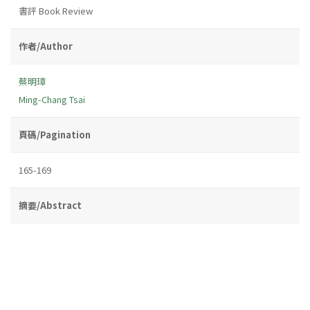
書評 Book Review
作者/Author
蔡明璋
Ming-Chang Tsai
頁碼/Pagination
165-169
摘要/Abstract