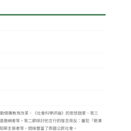
動僧團教育改革、《社會科學評論》的思想啟蒙、第三
國連網者等。第二節探討他言行的理念背反：屢犯「褻瀆
知華主張者等，間接豐富了泰國公民社會。