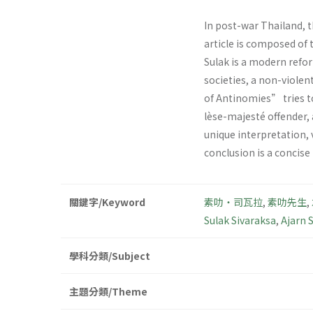
In post-war Thailand, 
article is composed of 
Sulak is a modern refo
societies, a non-violen
of Antinomies” tries to
lèse-majesté offender, 
unique interpretation,
conclusion is a concis
關鍵字/Keyword
素叻‧司瓦拉
,
素叻先生
,
Sulak Sivaraksa
,
Ajarn 
學科分類/Subject
主題分類/Theme