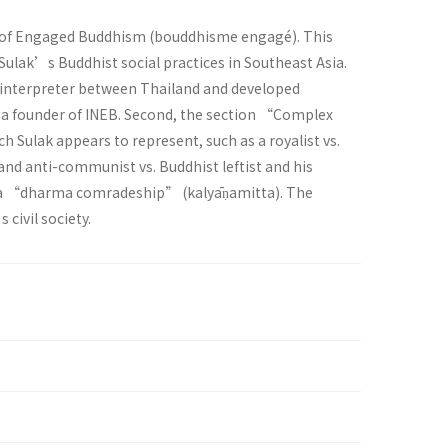
re of Engaged Buddhism (bouddhisme engagé). This
 Sulak’s Buddhist social practices in Southeast Asia.
 interpreter between Thailand and developed
nd a founder of INEB. Second, the section “Complex
 Sulak appears to represent, such as a royalist vs.
and anti-communist vs. Buddhist leftist and his
idea “dharma comradeship” (kalyāṇamitta). The
civil society.