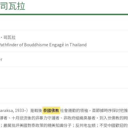
司瓦拉
‧司瓦拉
 Pathfinder of Bouddhisme Engagé in Thailand
r
araksa, 1933–）是戰後
泰國佛教
社會運動的領袖，首節據時序探討他推
譯者、十月逆流後的非暴力守護者、非政府組織奠基者，到入世佛教的跨
；嚴厲批評美國對泰政策的親美知識份子；反共地左傾；不受中國歡迎的