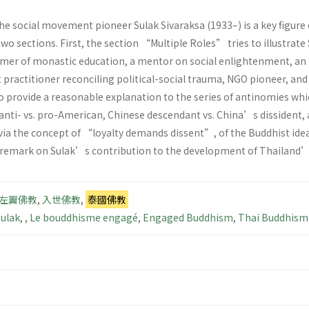
the social movement pioneer Sulak Sivaraksa (1933–) is a key figu
two sections. First, the section “Multiple Roles” tries to illustrate
rmer of monastic education, a mentor on social enlightenment, an
t practitioner reconciling political-social trauma, NGO pioneer, a
 provide a reasonable explanation to the series of antinomies which
anti- vs. pro-American, Chinese descendant vs. China’s dissident, 
 via the concept of “loyalty demands dissent”, of the Buddhist 
e remark on Sulak’s contribution to the development of Thailand’s 
左翼佛教
,
入世佛教
,
泰國佛教
Sulak,
,
Le bouddhisme engagé
,
Engaged Buddhism
,
Thai Buddhism