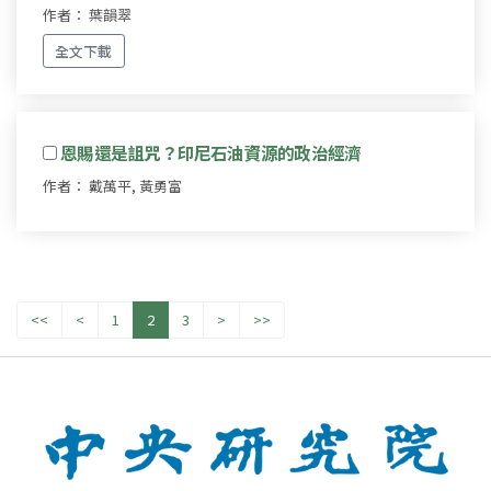
作者： 葉韻翠
全文下載
恩賜還是詛咒？印尼石油資源的政治經濟
作者： 戴萬平, 黃勇富
<<
<
1
2
3
>
>>