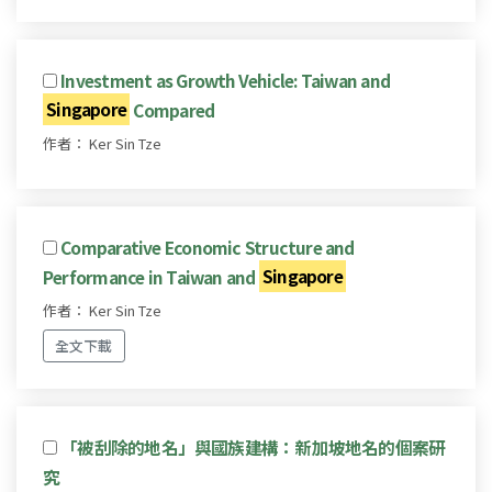
Investment as Growth Vehicle: Taiwan and
Singapore
Compared
作者： Ker Sin Tze
Comparative Economic Structure and
Performance in Taiwan and
Singapore
作者： Ker Sin Tze
全文下載
「被刮除的地名」與國族建構：新加坡地名的個案研
究