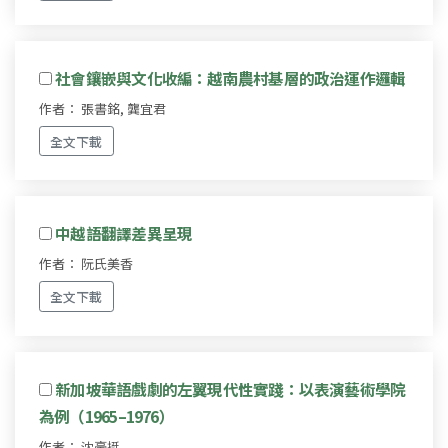
社會鑲嵌與文化收編：越南農村基層的政治運作邏輯
作者： 張書銘, 龔宜君
全文下載
中越語翻譯差異呈現
作者： 阮氏美香
全文下載
新加坡華語戲劇的左翼現代性實踐：以表演藝術學院
為例（1965–1976）
作者： 沈豪挺