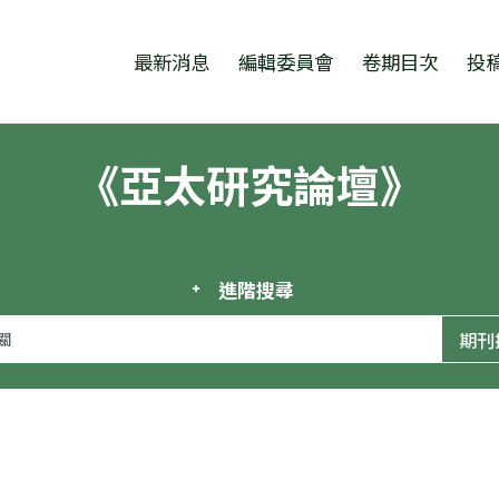
跳至中央區塊/Main Content
:::
最新消息
編輯委員會
卷期目次
投
《亞太研究論壇》
進階搜尋