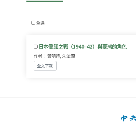
全選
日本侵緬之戰（1940–42）與臺灣的角色
作者： 蕭明禮, 朱浤源
全文下載