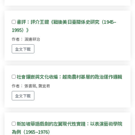
書評：評介王鍵《戰後美日臺關係史研究（1945–
1995）》
作者： 渡邊耕治
全文下載
社會鑲嵌與文化收編：越南農村基層的政治運作邏輯
作者： 張書銘, 龔宜君
全文下載
新加坡華語戲劇的左翼現代性實踐：以表演藝術學院
為例（1965–1976）