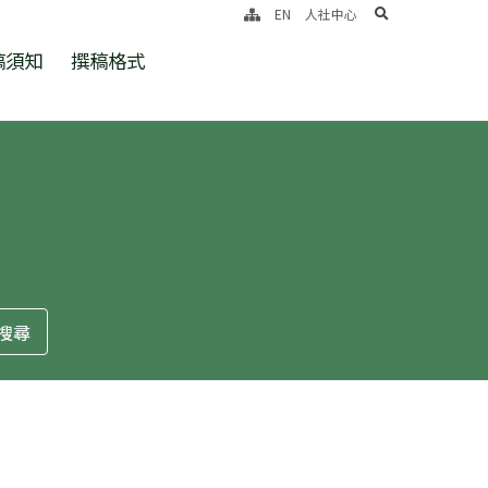
search
EN
人社中心
稿須知
撰稿格式