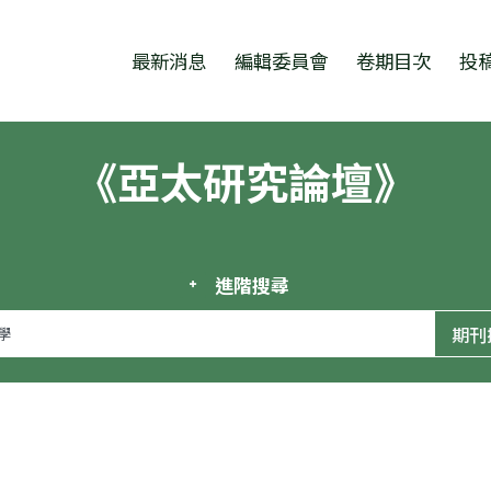
跳至中央區塊/Main Content
:::
最新消息
編輯委員會
卷期目次
投
《亞太研究論壇》
進階搜尋