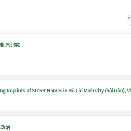
的個案研究
ng Imprints of Street Names in Hồ Chí Minh City (Sài Gòn), 
念政治