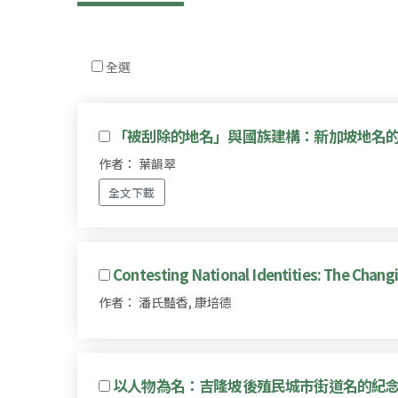
全選
「被刮除的地名」與國族建構：新加坡地名
作者： 葉韻翠
全文下載
Contesting National Identities: The Changi
作者： 潘氏豔香, 康培德
以人物為名：吉隆坡後殖民城市街道名的紀