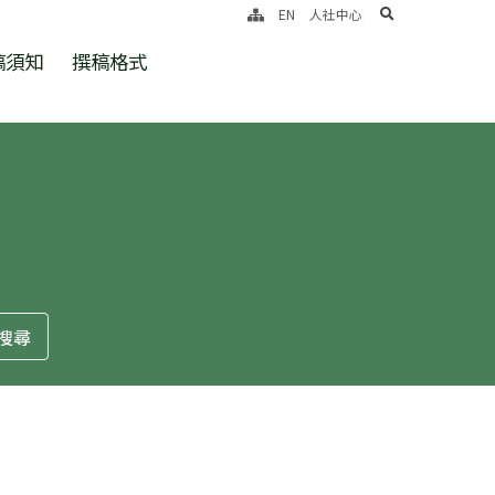
search
EN
人社中心
稿須知
撰稿格式