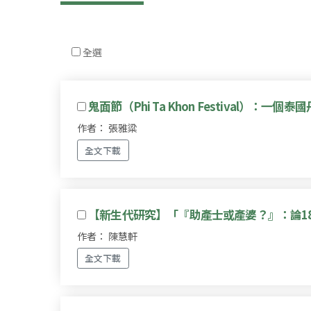
全選
鬼面節（Phi Ta Khon Festival）：
作者： 張雅粱
全文下載
【新生代研究】「『助產士或產婆？』：論18
作者： 陳慧軒
全文下載