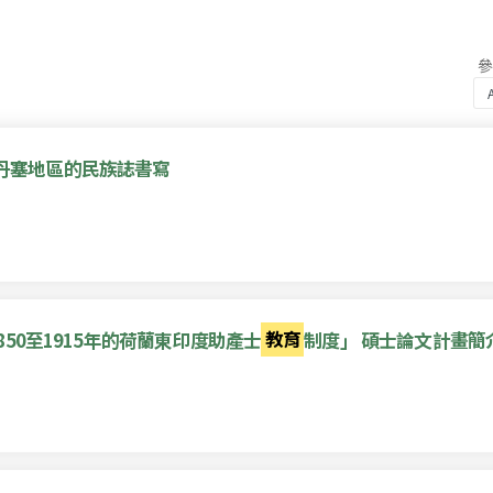
一個泰國丹塞地區的民族誌書寫
50至1915年的荷蘭東印度助產士
教育
制度」 碩士論文計畫簡