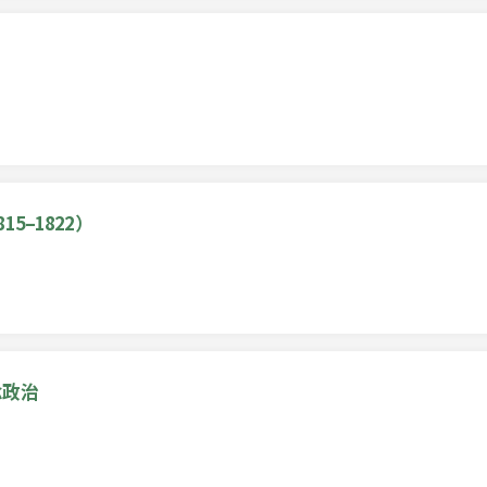
5–1822）
念政治