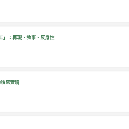
女工」：再現、敘事、反身性
的讀寫實踐