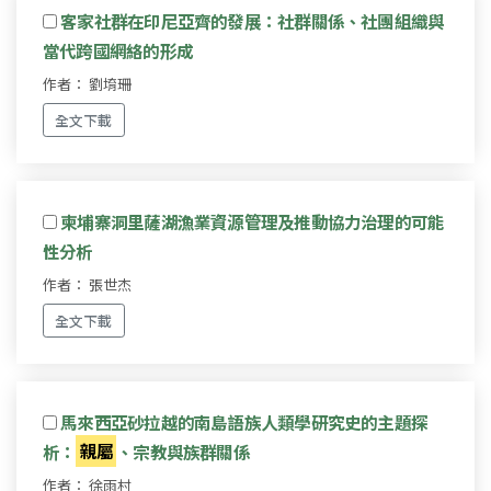
客家社群在印尼亞齊的發展：社群關係、社團組織與
當代跨國網絡的形成
作者： 劉堉珊
全文下載
柬埔寨洞里薩湖漁業資源管理及推動協力治理的可能
性分析
作者： 張世杰
全文下載
馬來西亞砂拉越的南島語族人類學研究史的主題探
析：
親屬
、宗教與族群關係
作者： 徐雨村