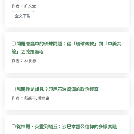
作者： 許文堂
全文下載
開羅會議中的琉球問題：從「琉球條款」到「中美共
管」之政策過程
作者： 林泉忠
恩賜還是詛咒？印尼石油資源的政治經濟
作者： 戴萬平, 黃勇富
從神殿、英靈到蟻丘：沙巴拿督公信仰的多樣實踐