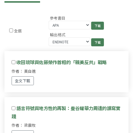
參考書目
全選
輸出格式
收回琉球與佐藤榮作首相的「親美反共」戰略
作者： 黃自進
全文下載
語言符號與地方性的再製：曼谷耀華力周遭的讀寫實
踐
作者： 梁震牧