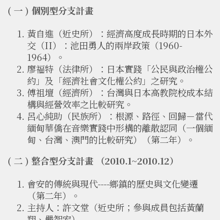
( 一 ) 個別型分支計畫
黃自進（近史所）：經濟高度成長時期的日本外
交（II）：池田勇人的兩岸政策（1960-
1964）。
廖福特（法律所）：日本實踐「公民與政治權公
約」及「經濟社會文化權公約」之研究。
傅祖壇（經濟所）：台灣與日本高教院校成本結
構與經營效率之比較研究。
呂心純助（民族所）：根源、路徑、回歸－當代
緬甸華僑在音樂實踐中形構的離散認同（一個緬
甸、台灣、澳門的比較研究）（第二年）。
( 二 ) 整合型分支計畫 （2010.1~2010.12）
會安的傳統與現代----鄉鎮的歷史與文化變遷
（第二年）。
主持人：許文堂（近史所；參與成員包括黃蘭
翔、嚴智宏）