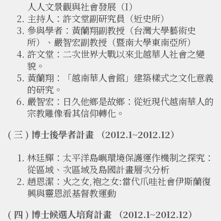
人人文景觀與社會發展（I）
主持人：許文堂副研究員（近史所）
參與學者：黃蘭翔副教授（台灣大學藝術史
所）、嚴智宏副教授（暨南大學東南亞所）
許文堂：二次世界大戰以來北越華人社會之變
貌。
黃蘭翔：「越南華人會館」建築樣式之文化意義
的研究。
嚴智宏：日久他鄉是故鄉：從近現代越南華人的
宗教雕像看其信仰轉化。
( 三 ) 博士後學者計畫 （2012.1~2012.12）
林廷輝：太平洋島嶼環境保護運作機制之探究：
從區域、次區域及島國計畫層次分析
趙恩潔：火之女,袍之女:當代爪哇社會伊斯蘭復
興與靈恩派基督教運動
( 四 ) 博士候選人培育計畫 （2012.1~2012.12）