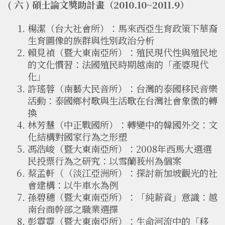
( 六 ) 碩士論文獎助計畫（2010.10~2011.9）
楊潔（台大社會所）：馬來西亞生育政策下華裔
生育圖像的族群與性別政治分析
賴見禎（暨大東南亞所）：殖民現代性與殖民地
的文化慣習：法國殖民時期越南的「產婆現代
化」
許瑤蓉（南藝大民音所）：台灣的泰國移民音樂
活動：泰國鄉村歌與生活歌在台灣社會象徵的轉
換
林芳慧（中正戰國所）：轉變中的韓國外交：文
化結構對國家行為之形塑
馮浩峻（暨大東南亞所）：2008年西馬大選選
民投票行為之研究：以雪蘭莪州為個案
蔡孟軒（（淡江亞洲所）：探討新加坡觀光的社
會建構：以牛車水為例
孫碧穗（暨大東南亞所）：「純薪資」意識：越
南台商幹部之職業選擇
彭霓霓（暨大東南亞所）：生命河流中的「移