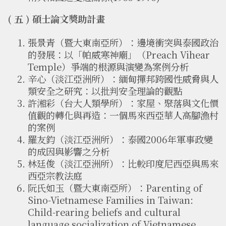
( 五 ) 碩士論文獎助計畫
張景青（暨大東南亞所）：邊境衝突與泰國政治
的發展：以「帕威寒神廟」（Preach Vihear
Temple）爭端的根源與演變為案例分析
辛心（淡江亞洲所）：緬甸撣邦跨國性威脅與人
類安全之研究：以批判安全理論的觀點
許湘彩（台大人類學所）：家屋、聚落與文化價
值觀的轉化與再造：一個馬來西亞華人高腳漁村
的案例
羅友鈞（淡江亞洲所）：泰國2006年軍事政變
的成因與影響之分析
林廷俊（淡江亞洲所）：比較印度尼西亞與馬來
西亞宗教法庭
阮氏如玉（暨大東南亞所）：Parenting of
Sino-Vietnamese Families in Taiwan:
Child-rearing beliefs and cultural
language socialization of Vietnamese