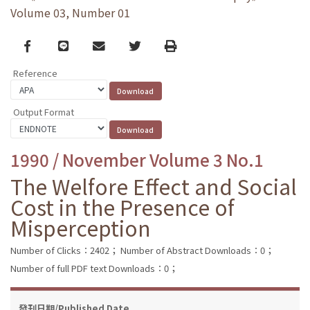
Volume 03, Number 01
Facebook
line
email
Twitter
Print
Reference
Output Format
1990 / November Volume 3 No.1
The Welfore Effect and Social
Cost in the Presence of
Misperception
Number of Clicks：2402；
Number of Abstract Downloads：0；
Number of full PDF text Downloads：0；
發刊日期/Published Date