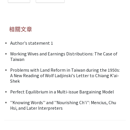
相關文章
Author's statement 1
Working Wives and Earnings Distributions: The Case of
Taiwan
Problems with Land Reform in Taiwan during the 1950s:
A New Reading of Wolf Ladjinski's Letter to Chiang K'ai-
Shek
Perfect Equilibrium in a Multi-issue Bargaining Model
''Knowing Words'' and ''Nourishing Ch'i'': Mencius, Chu
Hsi, and Later Interpreters