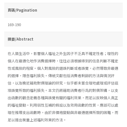
頁碼/Pagination
169-190
摘要/Abstract
在人類生活中，影響個人福祉之外生因子不乏具不確定性者；理性的
個人在最適化地作消費選擇時，往往必須根據得到的信息判斷不確定
性或風險的程度。個人對風險的錯誤判斷或者誤覺，必然導致非最適
的選擇，隱含福利損失。傳統文獻包括消費者剩餘的方法與情況評
估，以及晚近藉助對偶理論的研究，似乎都未嘗合理地處理或評估這
項誤覺所致的福利損失。本文仍將藉助消費者行爲的對偶架構，以支
出函數的觀念定義各種與誤覺有關的福利效果，而足以反映個人眞正
的福祉變動。利用弱性互補的假設以及效用函數的性質，應該可以處
理在推導支出函數時，由於非價格變動與非最適選擇所致的困難，而
足以提出衡量上述福利效果的方法。