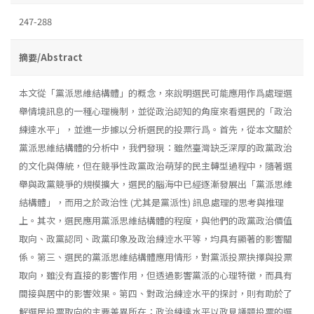
247-288
摘要/Abstract
本文從「黨派思維結構體」的概念，來說明選民可能應用作爲處理選
舉情境訊息的一種心理機制，並從政治認知的角度來看選民的「政治
練達水平」，並進一步據以分析選民的投票行爲。首先，從本文關於
黨派思維結構體的分析中，我們發現：雖然臺灣缺乏深厚的政黨政治
的文化與傳統，但在競爭性政黨政治萌芽的民主轉型過程中，隨著選
舉與政黨競爭的規模擴大，選民的腦海中已經逐漸發展出「黨派思維
結構體」，而用之於政治性 (尤其是黨派性) 訊息處理的思考與推理
上。其次，選民應用黨派思維結構體的程度，與他們的政黨政治價值
取向、政黨認同、政黨印象及政治練逹水平等，均具有顯著的影響關
係。第三、選民的黨派思維結構體應用情形，對黨派投票抉擇與投票
取向，雖没有直接的影響作用，但透過影響黨派的心理特徵，而具有
間接與居中的影響效果。第四、對政治練逹水平的探討，則有助於了
解選民投票取向的主要差異所在；政治練達水平以政見議題投票的選