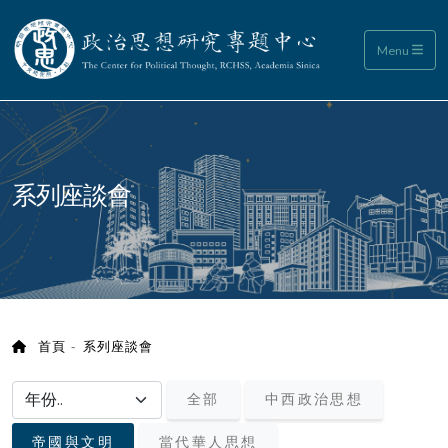
政治思想研究專題中心
Menu
:::
系列座談會
首頁
系列座談會
選擇年份/choose year
全部
中西政治思想
帝國與文明
當代華人思想