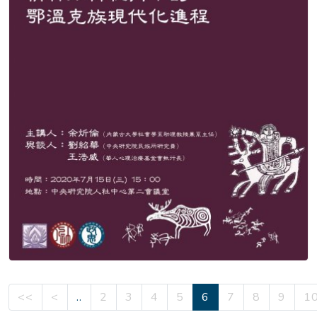
<<
<
..
2
3
4
5
6
7
8
9
1