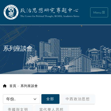
政治思想研究專題中心
Menu
:::
系列座談會
首頁
系列座談會
選擇年份/choose year
全部
中西政治思想
帝國與文明
當代華人思想