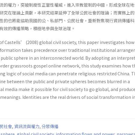
流的權力，突破制度性正當性權威，進入宗教管制的中國，形成全球在地
研究在理論上貢獻，本研究結果延伸了全球公民社會的理論；而實務上的
性的也將能協助我國的公、私部門、公民社會，重新對焦現行資訊傳播科
有效的傳播策略，積極地參與全球治理。
f Castells’ (2008) global civil society, this paper investigates how
information takes precedence over traditional institutional arrang
 public sphere in an interconnected world. By adopting an interpre
border grassroots gospel online network, this study examines how t
g logic of social media can penetrate religious restricted China. T
line between the public and private spheres becomes blurred in a
al media make it possible for civil society to go global, and produce
meanings. Identities are the real drivers of social transformation in
民社會
,
資訊流與權力
,
分眾傳播
 sphere
,
global civil society
,
information flows and power
,
narrowca