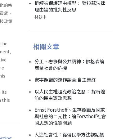
拆解被保護理由模型： 對拉茲法律
化的宗
理由論的批判性反思
貢獻，
林執中
技政策
 the
相關文章
ement,
tive
分工、奢侈與公共精神：佛格森論
商業社會的危機
he
his
安寧照顧的運作語意:自主善終
以人民主權超克政治之惡： 探析邊
 its
沁的民主憲政思想
 this
Ernst Forsthoff、生存照顧及國家
與社會的二元性：論Forsthoff社會
國思想的性質問題
人造社會性：從俗民學方法觀點初
sting