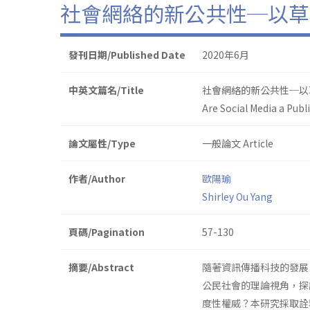
社會網絡的新公共性─以草
發刊日期/Published Date
2020年6月
中英文篇名/Title
社會網絡的新公共性─以
Are Social Media a Pub
論文屬性/Type
一般論文 Article
作者/Author
歐陽瑜
Shirley Ou Yang
頁碼/Pagination
57-130
摘要/Abstract
隨著資訊傳播科技的發展，網
公民社會的理論視角，探
度性權威？本研究採取詮