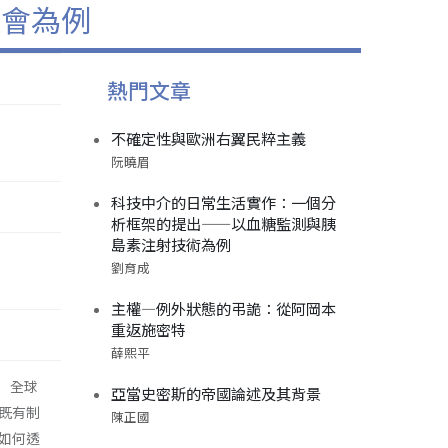
社會為例
熱門文章
不確定性與歐洲右翼民粹主義
阮曉眉
科技中介的日常生活實作：一個分
析框架的提出——以血糖監測與胰
島素注射技術為例
劉育成
主權—例外狀態的弔詭：從阿岡本
重返施密特
薛熙平
8）全球
亞當史密斯的帝國論述及其背景
既有制
陳正國
如何透