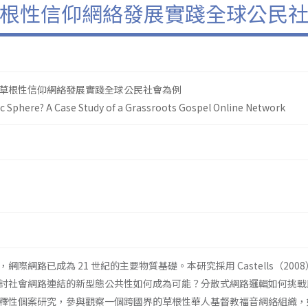
根性信仰網絡發展實踐全球公民
草根性信仰網絡發展實踐全球公民社會為例
lic Sphere? A Case Study of a Grassroots Gospel Online Network
際網路已成為 21 世紀的主要物質基礎。本研究採用 Castells（200
討社會網路連結的新型態公共性如何成為可能？分散式網路邏輯如何挑戰
釋性個案研究，參與觀察一個跨國界的草根性華人基督教福音網絡組織，