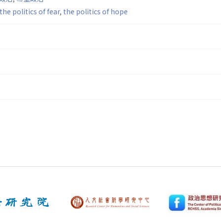
the politics of fear
,
the politics of hope