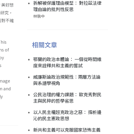
拆解被保護理由模型： 對拉茲法律
 美好想
理由論的批判性反思
與研究，
林執中
面對不確
This
相關文章
ns of
by
鄂蘭的政治本體論： 一個從時間維
度來詮釋共和主義的嘗試
s
威廉斯論政治規範性：兩層方法論
 image
與系譜學視角
sm and
公民治理的權力課題： 歐克秀對民
ly
主與民粹的哲學省思
以人民主權超克政治之惡： 探析邊
沁的民主憲政思想
新共和主義可以克服國家恐怖主義