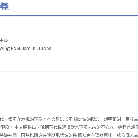
義
主義
-wing Populism in Europa
代一個不容忽視的現象。本文嘗試以不 確定性的概念，說明歐洲「民粹
urn）的現象。 本文將指出，晚期現代性瀰漫對當下及未來的不安感，這種焦慮
基礎有關，同時也鑲嵌在晚期現代性的集 體社會心理狀態中，成為個人