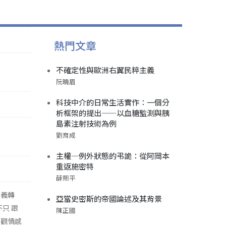
熱門文章
不確定性與歐洲右翼民粹主義
阮曉眉
科技中介的日常生活實作：一個分
析框架的提出——以血糖監測與胰
島素注射技術為例
劉育成
主權—例外狀態的弔詭：從阿岡本
重返施密特
薛熙平
主義轉
亞當史密斯的帝國論述及其背景
不只 跟
陳正國
主觀情感