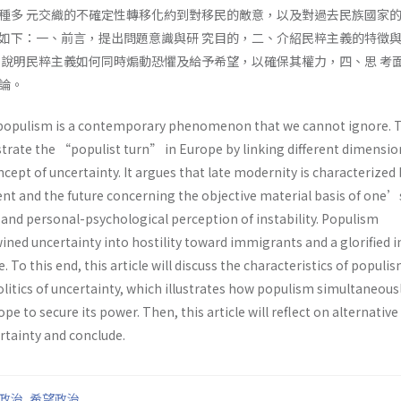
種多 元交織的不確定性轉移化約到對移民的敵意，以及對過去民族國家的
如下：一、前言，提出問題意識與研 究目的，二、介紹民粹主義的特徵
 說明民粹主義如何同時煽動恐懼及給予希望，以確保其權力，四、思 考
論。
g populism is a contemporary phenomenon that we cannot ignore. 
ustrate the “populist turn” in Europe by linking different dimensio
cept of uncertainty. It argues that late modernity is characterized 
ent and the future concerning the objective material basis of one’
and personal-psychological perception of instability. Populism
wined uncertainty into hostility toward immigrants and a glorified
. To this end, this article will discuss the characteristics of populi
olitics of uncertainty, which illustrates how populism simultaneous
ope to secure its power. Then, this article will reflect on alternative
rtainty and conclude.
政治
,
希望政治