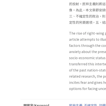
的投射。民粹主義則將這
像。為此，本文章節安排
三、不確定性的政治，則
定性的另類選項，五、結
The rise of right-win
article attempts to ill
factors through the con
anxiety about the pres
socio-economic status 
transferred this intert
of the past nation-state
related research, the p
incites fear and gives h
options for facing unce
關鍵字/Keyword
民粹主義
,
不確定性
,
恐懼