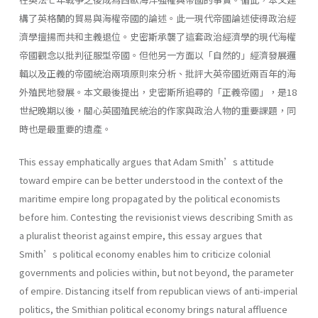
構了英格蘭的貿易與海權帝國的論述。此一現代帝國論述使得政治經
濟學擅揚而共和主義退位。史密斯承襲了這套政治經濟學的現代海權
帝國觀念以批判征服型帝國。但他另一方面以「自然的」經濟發展邏
輯以及正義的帝國統治兩項原則來分析、批評大英帝國近兩百年的海
外殖民地發展。本文最後提出，史密斯所追尋的「正義帝國」，是18
世紀晚期以後，關心英國殖民統治的作家與政治人物的重要課題，同
時也是最重要的遺產。
This essay emphatically argues that Adam Smith’s attitude
toward empire can be better understood in the context of the
maritime empire long propagated by the political economists
before him. Contesting the revisionist views describing Smith as
a pluralist theorist against empire, this essay argues that
Smith’s political economy enables him to criticize colonial
governments and policies within, but not beyond, the parameter
of empire. Distancing itself from republican views of anti-imperial
politics, the Smithian political economy brings natural affluence