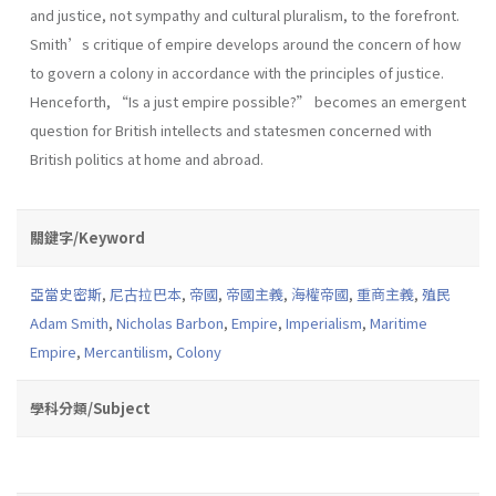
and justice, not sympathy and cultural pluralism, to the forefront.
Smith’s critique of empire develops around the concern of how
to govern a colony in accordance with the principles of justice.
Henceforth, “Is a just empire possible?” becomes an emergent
question for British intellects and statesmen concerned with
British politics at home and abroad.
關鍵字/Keyword
亞當史密斯
,
尼古拉巴本
,
帝國
,
帝國主義
,
海權帝國
,
重商主義
,
殖民
Adam Smith
,
Nicholas Barbon
,
Empire
,
Imperialism
,
Maritime
Empire
,
Mercantilism
,
Colony
學科分類/Subject