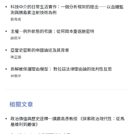
科技中介的日常生活實作：一個分析框架的提出——以血糖監
測與胰島素注射技術為例
劉育成
主權—例外狀態的弔詭：從阿岡本重返施密特
薛熙平
亞當史密斯的帝國論述及其背景
陳正國
拆解被保護理由模型： 對拉茲法律理由論的批判性反思
林執中
相關文章
政治價值與歷史詮釋─讀蕭高彥教授 《探索政治現代性：從馬
基維利到嚴復》