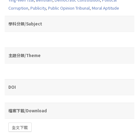
Corruption
,
Publicity
,
Public Opinion Tribunal
,
Moral Aptitude
學科分類/Subject
主題分類/Theme
DOI
檔案下載/Download
全文下載