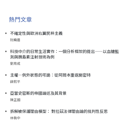
熱門文章
不確定性與歐洲右翼民粹主義
阮曉眉
科技中介的日常生活實作：一個分析框架的提出——以血糖監
測與胰島素注射技術為例
劉育成
主權—例外狀態的弔詭：從阿岡本重返施密特
薛熙平
亞當史密斯的帝國論述及其背景
陳正國
拆解被保護理由模型： 對拉茲法律理由論的批判性反思
林執中