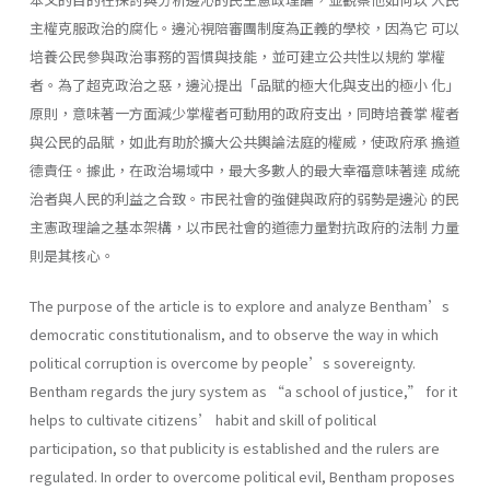
主權克服政治的腐化。邊沁視陪審團制度為正義的學校，因為它 可以
培養公民參與政治事務的習慣與技能，並可建立公共性以規約 掌權
者。為了超克政治之惡，邊沁提出「品賦的極大化與支出的極小 化」
原則，意味著一方面減少掌權者可動用的政府支出，同時培養掌 權者
與公民的品賦，如此有助於擴大公共輿論法庭的權威，使政府承 擔道
德責任。據此，在政治場域中，最大多數人的最大幸福意味著達 成統
治者與人民的利益之合致。市民社會的強健與政府的弱勢是邊沁 的民
主憲政理論之基本架構，以市民社會的道德力量對抗政府的法制 力量
則是其核心。
The purpose of the article is to explore and analyze Bentham’s
democratic constitutionalism, and to observe the way in which
political corruption is overcome by people’s sovereignty.
Bentham regards the jury system as “a school of justice,” for it
helps to cultivate citizens’ habit and skill of political
participation, so that publicity is established and the rulers are
regulated. In order to overcome political evil, Bentham proposes