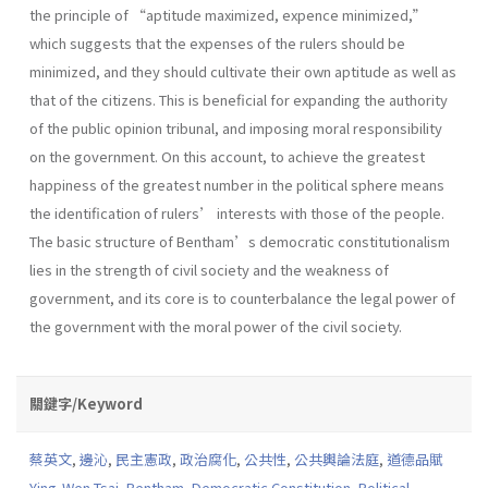
the principle of “aptitude maximized, expence minimized,”
which suggests that the expenses of the rulers should be
minimized, and they should cultivate their own aptitude as well as
that of the citizens. This is beneficial for expanding the authority
of the public opinion tribunal, and imposing moral responsibility
on the government. On this account, to achieve the greatest
happiness of the greatest number in the political sphere means
the identification of rulers’ interests with those of the people.
The basic structure of Bentham’s democratic constitutionalism
lies in the strength of civil society and the weakness of
government, and its core is to counterbalance the legal power of
the government with the moral power of the civil society.
關鍵字/Keyword
蔡英文
,
邊沁
,
民主憲政
,
政治腐化
,
公共性
,
公共輿論法庭
,
道德品賦
Ying-Wen Tsai
,
Bentham
,
Democratic Constitution
,
Political