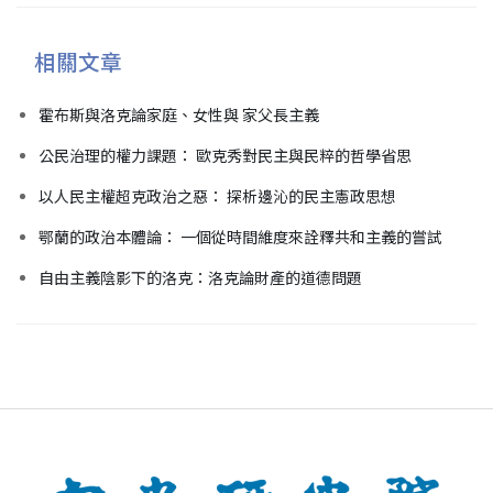
相關文章
霍布斯與洛克論家庭、女性與 家父長主義
公民治理的權力課題： 歐克秀對民主與民粹的哲學省思
以人民主權超克政治之惡： 探析邊沁的民主憲政思想
鄂蘭的政治本體論： 一個從時間維度來詮釋共和主義的嘗試
自由主義陰影下的洛克：洛克論財產的道德問題