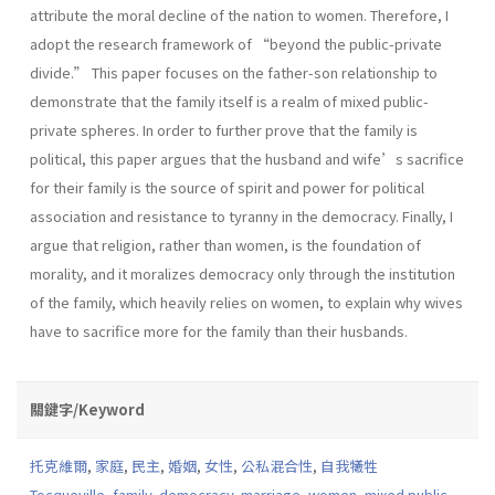
attribute the moral decline of the nation to women. Therefore, I
adopt the research framework of “beyond the public-private
divide.” This paper focuses on the father-son relationship to
demonstrate that the family itself is a realm of mixed public-
private spheres. In order to further prove that the family is
political, this paper argues that the husband and wife’s sacrifice
for their family is the source of spirit and power for political
association and resistance to tyranny in the democracy. Finally, I
argue that religion, rather than women, is the foundation of
morality, and it moralizes democracy only through the institution
of the family, which heavily relies on women, to explain why wives
have to sacrifice more for the family than their husbands.
關鍵字/Keyword
托克維爾
,
家庭
,
民主
,
婚姻
,
女性
,
公私混合性
,
自我犧牲
Tocqueville
,
family
,
democracy
,
marriage
,
women
,
mixed public-