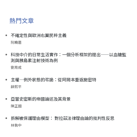
熱門文章
不確定性與歐洲右翼民粹主義
阮曉眉
科技中介的日常生活實作：一個分析框架的提出——以血糖監
測與胰島素注射技術為例
劉育成
主權—例外狀態的弔詭：從阿岡本重返施密特
薛熙平
亞當史密斯的帝國論述及其背景
陳正國
拆解被保護理由模型： 對拉茲法律理由論的批判性反思
林執中