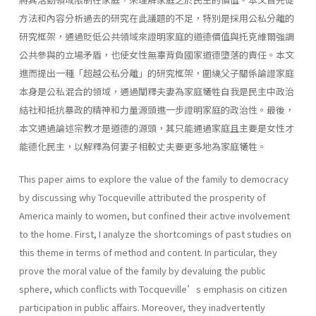
方法和內容分析過去的研究在此議題的不足，特別是採用公私分離的
研究框架，通過貶低公共領域來證明家庭的道德價值與托克維爾強調
公共參與的立場矛盾，也使女性無辜背負國家道德墮落的責任。本文
進而提出一種「超越公私分離」的研究框架，圍繞父子關係論證家庭
本身是公私混合的領域，通過闡釋夫妻為家庭犧牲自我是民主中政治
結社和抵抗暴政的精神和力量源頭進一步證明家庭的政治性。最後，
本文通過論述宗教才是道德的源頭，其只能通過家庭且主要是女性才
能德化民主，以解釋為何妻子相較丈夫要更多地為家庭犧牲。
This paper aims to explore the value of the family to democracy
by discussing why Tocqueville attributed the prosperity of
America mainly to women, but confined their active involvement
to the home. First, I analyze the shortcomings of past studies on
this theme in terms of method and content. In particular, they
prove the moral value of the family by devaluing the public
sphere, which conflicts with Tocqueville’s emphasis on citizen
participation in public affairs. Moreover, they inadvertently