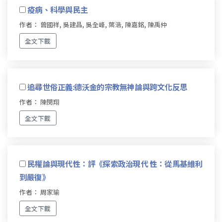
疫病、科學與民主
作者： 曾國祥, 吳建昌, 吳全峰, 葉浩, 陳嘉銘, 陳禹仲
全文下載
追尋世俗正義:德沃金的宗教無神論與跨文化反思
作者： 陳閔翔
全文下載
民權論與現代性：評《探索政治現代 性：從馬基維利
到嚴復》
作者： 周家瑜
全文下載