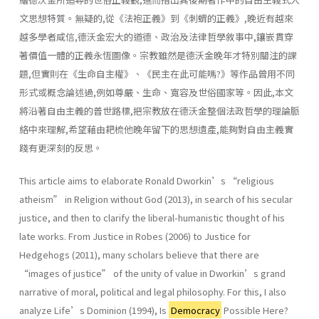
文思想特質。無疑的,從《法袍正義》到《刺蝟的正義》,晚近有越來
越多學者咸信,德沃金宏大的道德、政治及法律哲學敘事中,鑲嵌貫穿
著價值一體的正義永恆圖像。宗教雖然是德沃金晚年才特別關注的課
題,但實則在《生命自主權》、《民主在此可能嗎?》等作品曾用不同
形式或概念論述過,例如尊嚴、生命、寬容及世俗國家等。因此,本文
將沿著自由主義的普世路標,把宗教放在德沃金整個法政哲學的理論脈
絡中來理解,希望藉由耙梳他晚年留下的思想遺產,能夠對自由主義實
踐有更深刻的反思。
This article aims to elaborate Ronald Dworkin’s “religious
atheism” in Religion without God (2013), in search of his secular
justice, and then to clarify the liberal-humanistic thought of his
late works. From Justice in Robes (2006) to Justice for
Hedgehogs (2011), many scholars believe that there are
“images of justice” of the unity of value in Dworkin’s grand
narrative of moral, political and legal philosophy. For this, I also
analyze Life’s Dominion (1994), Is
Democracy
Possible Here?