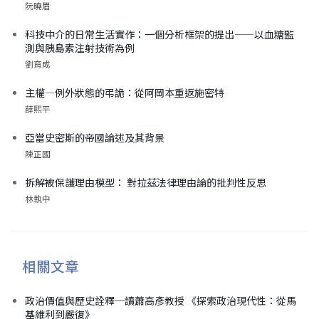
阮曉眉
科技中介的日常生活實作：一個分析框架的提出——以血糖監
測與胰島素注射技術為例
劉育成
主權—例外狀態的弔詭：從阿岡本重返施密特
薛熙平
亞當史密斯的帝國論述及其背景
陳正國
拆解被保護理由模型： 對拉茲法律理由論的批判性反思
林執中
相關文章
政治價值與歷史詮釋─讀蕭高彥教授 《探索政治現代性：從馬
基維利到嚴復》