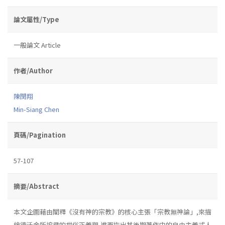
論文屬性/Type
一般論文 Article
作者/Author
陳閔翔
Min-Siang Chen
頁碼/Pagination
57-107
摘要/Abstract
本文企圖藉由闡釋《沒有神的宗教》的核心主張「宗教無神論」,來描
繪德沃金所追尋的世俗正義觀,進而指出其後期著作中的自由主義式人