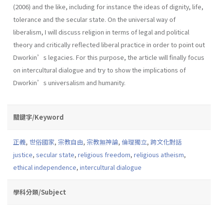
(2006) and the like, including for instance the ideas of dignity, life,
tolerance and the secular state. On the universal way of
liberalism, I will discuss religion in terms of legal and political
theory and critically reflected liberal practice in order to point out
Dworkin’s legacies. For this purpose, the article will finally focus
on intercultural dialogue and try to show the implications of
Dworkin’s universalism and humanity.
關鍵字/Keyword
正義
,
世俗國家
,
宗教自由
,
宗教無神論
,
倫理獨立
,
跨文化對話
justice
,
secular state
,
religious freedom
,
religious atheism
,
ethical independence
,
intercultural dialogue
學科分類/Subject