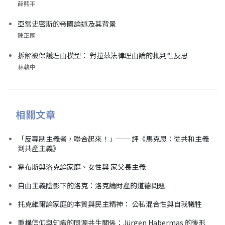
薛熙平
亞當史密斯的帝國論述及其背景
陳正國
拆解被保護理由模型： 對拉茲法律理由論的批判性反思
林執中
相關文章
「反專制主義者，聯合起來！」── 評《馬克思：從共和主義
到共產主義》
霍布斯與洛克論家庭、女性與 家父長主義
自由主義陰影下的洛克：洛克論財產的道德問題
托克維爾論家庭的本質與民主精神： 公私混合性與自我犧牲
重構信仰與知識的同源共生關係：Jürgen Habermas 的後形