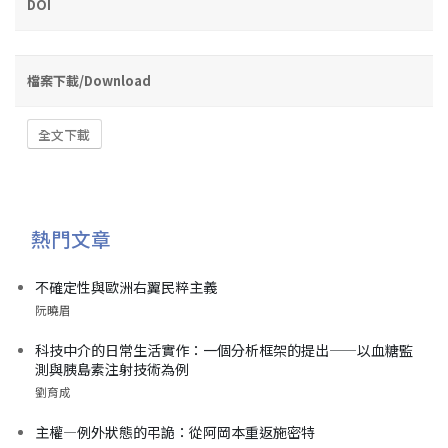
DOI
檔案下載/Download
全文下載
熱門文章
不確定性與歐洲右翼民粹主義
阮曉眉
科技中介的日常生活實作：一個分析框架的提出——以血糖監
測與胰島素注射技術為例
劉育成
主權—例外狀態的弔詭：從阿岡本重返施密特