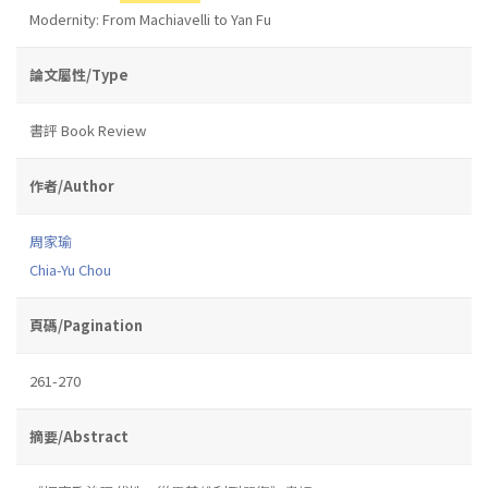
Modernity: From Machiavelli to Yan Fu
論文屬性/Type
書評 Book Review
作者/Author
周家瑜
Chia-Yu Chou
頁碼/Pagination
261-270
摘要/Abstract