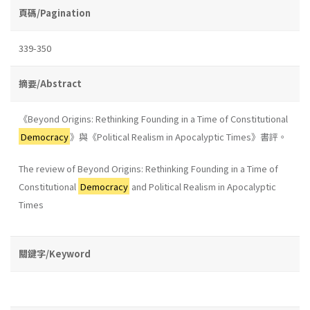
頁碼/Pagination
339-350
摘要/Abstract
《Beyond Origins: Rethinking Founding in a Time of Constitutional
Democracy
》與《Political Realism in Apocalyptic Times》書評。
The review of Beyond Origins: Rethinking Founding in a Time of
Constitutional
Democracy
and Political Realism in Apocalyptic
Times
關鍵字/Keyword