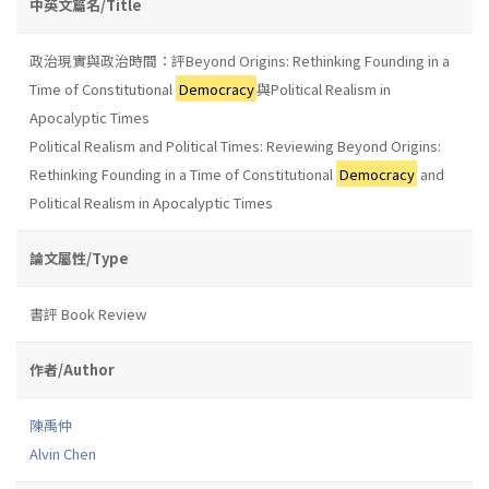
中英文篇名/Title
政治現實與政治時間：評Beyond Origins: Rethinking Founding in a
Time of Constitutional
Democracy
與Political Realism in
Apocalyptic Times
Political Realism and Political Times: Reviewing Beyond Origins:
Rethinking Founding in a Time of Constitutional
Democracy
and
Political Realism in Apocalyptic Times
論文屬性/Type
書評 Book Review
作者/Author
陳禹仲
Alvin Chen