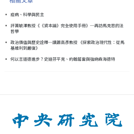
疫病、科學與民主
評萬毓澤教授《《資本論》完全使用手冊》─再訪馬克思的法
哲學
政治價值與歷史詮釋─讀蕭高彥教授 《探索政治現代性：從馬
基維利到嚴復》
何以言道德進步？史迪芬平克、約翰葛雷與強納森海德特