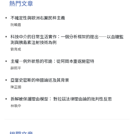
熱門文章
不確定性與歐洲右翼民粹主義
阮曉眉
科技中介的日常生活實作：一個分析框架的提出——以血糖監
測與胰島素注射技術為例
劉育成
主權—例外狀態的弔詭：從阿岡本重返施密特
薛熙平
亞當史密斯的帝國論述及其背景
陳正國
拆解被保護理由模型： 對拉茲法律理由論的批判性反思
林執中
相關文章