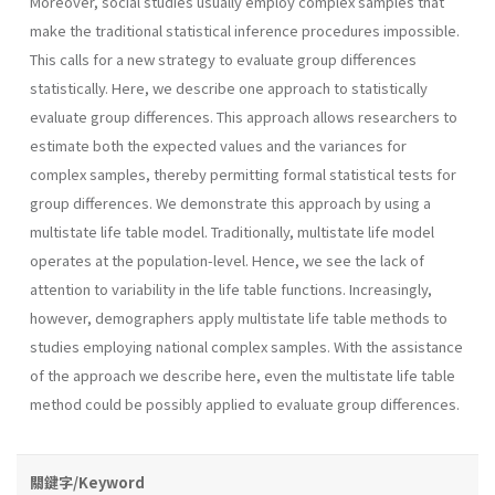
Moreover, social studies usually employ complex samples that
make the traditional statistical inference procedures impossible.
This calls for a new strategy to evaluate group differences
statistically. Here, we describe one approach to statistically
evaluate group differences. This approach allows researchers to
estimate both the expected values and the variances for
complex samples, thereby permitting formal statistical tests for
group differences. We demonstrate this approach by using a
multistate life table model. Traditionally, multistate life model
operates at the population-level. Hence, we see the lack of
attention to variability in the life table functions. Increasingly,
however, demographers apply multistate life table methods to
studies employing national complex samples. With the assistance
of the approach we describe here, even the multistate life table
method could be possibly applied to evaluate group differences.
關鍵字/Keyword