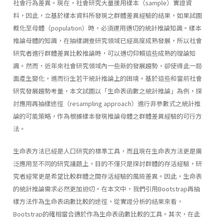
社會行為差異。現在，社會研究大量援用樣本（sample）實證資
料，因此，立基於樣本資料所發現之群體差異經驗的結果，如果試圖
概化至母體（population）時，必須運用適切的統計推論知識。樣本
推論母體的知識，在抽樣調查研究領域已經高度成熟發展，所以社會
研究者進行群體差異比較推論時，可以適切仰賴這些成熟的理論知
識。然而，近年來社會研究領域內一些新的發展趨勢，卻使得此一局
面產生變化，進而衍生若干統計推論上的困境。基於這些和當前社會
研究發展趨勢考量，本文試圖以「生命表函數之統計推論」為例，探
討應用再抽樣途徑（resampling approach）進行非參數式之統計推
論的可能策略，作為根據樣本發現推論母體之群體差異經驗的可行方
法。
生命表方法已經是人口研究的標準工具，而且現在生命表方法更是廣
泛應用至不同的研究議題上，目的不僅只是探討群體的存活經驗，研
究者經常更是希望比較群體之間存活經驗的風險差異。因此，生命表
的統計推論需求必然更加迫切。在本文中，我們引用Bootstrap再抽
樣方法作為生命表函數比較的途徑，從實證分析的結果來看，
Bootstrap的確相當合適於作為生命表函數比較的工具。其次，在此