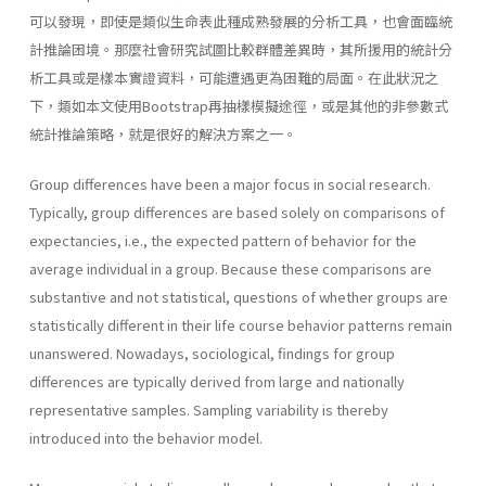
可以發現，即使是類似生命表此種成熟發展的分析工具，也會面臨統
計推論困境。那麼社會研究試圖比較群體差異時，其所援用的統計分
析工具或是樣本實證資料，可能遭遇更為困難的局面。在此狀況之
下，類如本文使用Bootstrap再抽樣模擬途徑，或是其他的非參數式
統計推論策略，就是很好的解決方案之一。
Group differences have been a major focus in social research.
Typically, group differences are based solely on comparisons of
expectancies, i.e., the expected pattern of behavior for the
average individual in a group. Because these comparisons are
substantive and not statistical, questions of whether groups are
statistically different in their life course behavior patterns remain
unanswered. Nowadays, sociological, findings for group
differences are typically derived from large and nationally
representative samples. Sampling variability is thereby
introduced into the behavior model.